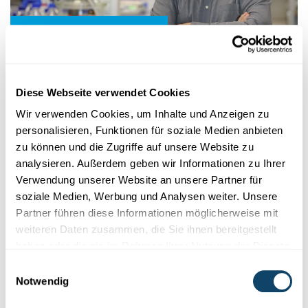
Wissenschaft in der Gesellschaft
WIE WISSENSCHAFT FUNKTIONIERT
Was weiß die Wissenschaft?
Diese Webseite verwendet Cookies
Wissenschaftliche Evidenz in Pandemie-
Zeiten
Wir verwenden Cookies, um Inhalte und Anzeigen zu
personalisieren, Funktionen für soziale Medien anbieten
Masken, Übertragung,
AstraZeneca-Empfehlungen:
zu können und die Zugriffe auf unsere Website zu
Wissenschaftliche
Evidenz
kristallisiert
sich meistens aus einem
kontinui...
analysieren. Außerdem geben wir Informationen zu Ihrer
Verwendung unserer Website an unsere Partner für
University of Luxembourg
,
LCSB
soziale Medien, Werbung und Analysen weiter. Unsere
Partner führen diese Informationen möglicherweise mit
weiteren Daten zusammen, die Sie ihnen bereitgestellt
haben oder die sie im Rahmen Ihrer Nutzung der Dienste
gesammelt haben.
Einwilligungsauswahl
Notwendig