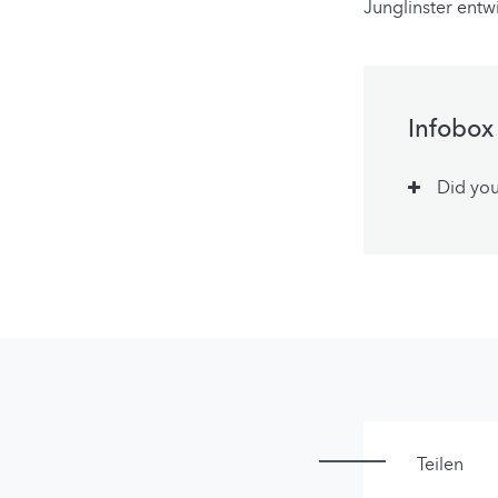
Junglinster entw
Infobox
Did you
Teilen