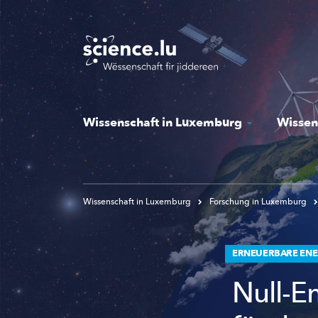
Skip
to
main
content
Wissenschaft in Luxemburg
Wissen
Wissenschaft in Luxemburg
Forschung in Luxemburg
ERNEUERBARE ENE
Null-E