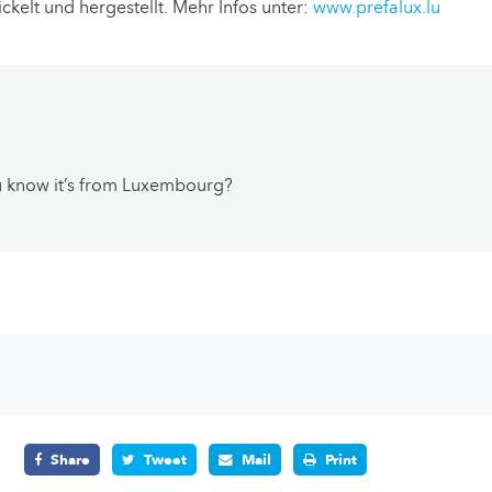
ickelt und hergestellt. Mehr Infos unter:
www.prefalux.lu
 know it’s from Luxembourg?
Share
Tweet
Mail
Print