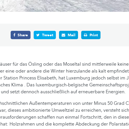
Share
Tweet
Mail
Print
äuser für das Ösling oder das Moseltal sind mittlerweile kein
er eine oder andere die Winter hierzulande als kalt empfindet 
 Station Princess Elisabeth, hat Luxemburg jedoch selbst im 
sches Klima . Das luxemburgisch-belgische Gemeinschaftsproje
 – und setzt dennoch ausschließlich auf erneuerbare Energien.
hschnittlichen Außentemperaturen von unter Minus 50 Grad Ce
ar, dieses ambitionierte Umweltziel zu erreichen, versteht sich
ausforderungen schaffen nun einmal Fortschritt, den in diese
t hat: Holzrahmen und die komplette Abdeckung der Polarstat