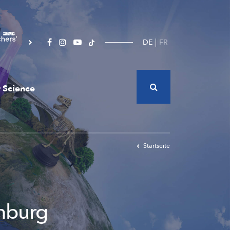
DE
FR
 Science
Startseite
emburg