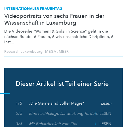
INTERNATIONALER FRAUENTAG
Videoportraits von sechs Frauen in der
Wissenschaft in Luxemburg
Die Videoreihe "Women [& Girls] in Science" geht in die
nächste Runde! 6 Frauen, 6
wissenschaftliche
Disziplinen, 6
Inst...
Research Luxembourg
,
MEGA
,
MESR
Dieser Artikel ist Teil einer Serie
1 / 5
„Die Sterne sind voller Magie“
Lesen
2 / 5
Eine nachhaltige Landnutzung fördern
LESEN
3 / 5
Mit Beharrlichkeit zum Ziel
LESEN