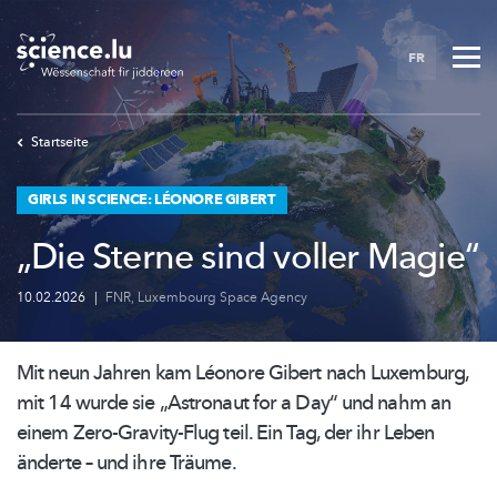
Skip
to
FR
main
content
Startseite
GIRLS IN SCIENCE: LÉONORE GIBERT
„Die Sterne sind voller Magie“
10.02.2026
|
FNR
,
Luxembourg Space Agency
Mit neun Jahren kam Léonore Gibert nach Luxemburg,
mit 14 wurde sie „Astronaut for a Day“ und nahm an
einem
Zero-Gravity-Flug
teil. Ein Tag, der ihr Leben
änderte – und ihre Träume.