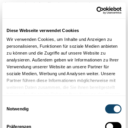
französischen Luftwaffe arbeiten, die auch eine
Raumfahrtbasis hat. Zurzeit informiere ich mich über die
besten Studienmöglichkeiten und
Zulassungsvoraussetzungen, classes préparatoires,
Diese Webseite verwendet Cookies
französische Luft- und Raumfahrtakademie. Es gibt viele
Optionen!
Wir verwenden Cookies, um Inhalte und Anzeigen zu
personalisieren, Funktionen für soziale Medien anbieten
Willst Du denn nicht Astronautin
zu können und die Zugriffe auf unsere Website zu
analysieren. Außerdem geben wir Informationen zu Ihrer
werden?
Verwendung unserer Website an unsere Partner für
soziale Medien, Werbung und Analysen weiter. Unsere
Léonore:
Das ist mein Lebenstraum! Bei einem Praktikum
Partner führen diese Informationen möglicherweise mit
konnte ich die junge französische Astronautin
Sophie
weiteren Daten zusammen, die Sie ihnen bereitgestellt
Adenot
, die im Februar 2026 ins All fliegen soll, eine
haben oder die sie im Rahmen Ihrer Nutzung der Dienste
Woche lang im Europäischen Astronautenzentrum in Köln
gesammelt haben.
Einwilligungsauswahl
begleiten. Dort trainierte sie für Außenbordarbeiten, bei
Notwendig
denen die Astronauten die Internationale
Raumfahrtstation ISS verlassen, mit ihren Werkzeugen in
einem Schwimmbad. Sophie Adenot war
Präferenzen