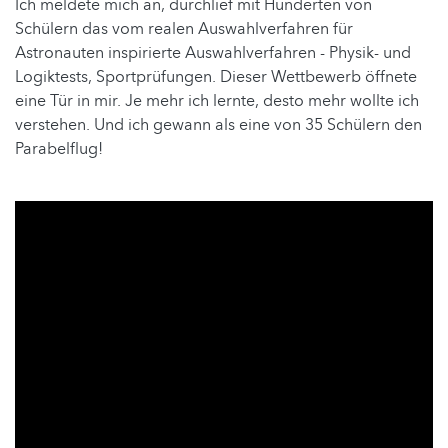
Ich meldete mich an, durchlief mit Hunderten von
Schülern das vom realen Auswahlverfahren für
Astronauten inspirierte Auswahlverfahren - Physik- und
Logiktests, Sportprüfungen. Dieser Wettbewerb öffnete
eine Tür in mir. Je mehr ich lernte, desto mehr wollte ich
verstehen. Und ich gewann als eine von 35 Schülern den
Parabelflug!