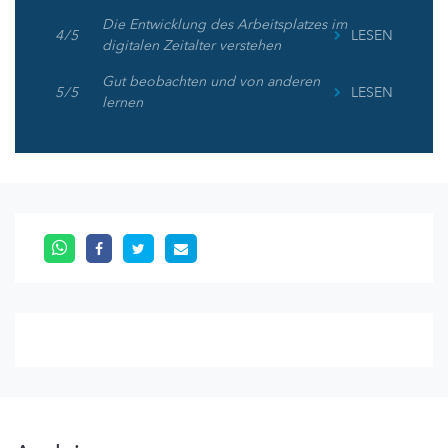
Die Entwicklung des Arbeitsplatzes im
4 / 5
LESEN
digitalen Zeitalter verstehen
Gut beobachten und von anderen
5 / 5
LESEN
lernen