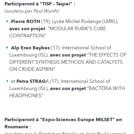
Participeront à "TISF – Taipei" :
(soutenu par Paul Wurth)
Pierre ROTH
(19), Lycée Michel Rodange (LMRL),
avec son projet
: “MODULAR RUBIK’S CUBE
CONTRAPTION”
Alp Eren Baybes
(17), International School of
Luxembourg (ISL),
avec son projet
“THE EFFECTS OF
DIFFERENT SYNTHESIS METHODS AND CATALYSTS
ON CRUDE ASPIRIN”
et
Petra STRAG
A (17), International School of
Luxembourg (ISL),
avec son projet
“BACTERIA WITH
HEADPHONES”
Participeront à "Expo-Sciences Europe MILSET" en
Roumanie :
(soutenu par la Fondation Nicolas et Jean-Paul Lanners)