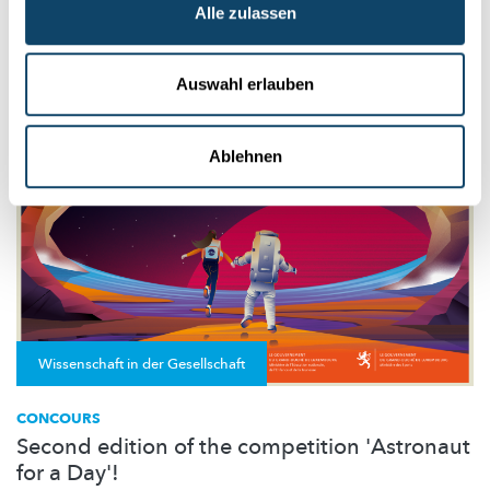
Mit neun Jahren kam Léonore Gibert nach Luxemburg, mit 14
Alle zulassen
wurde sie „Astronaut for a Day“ und nahm an einem Zero-
Gravity...
FNR
,
Luxembourg Space Agency
Auswahl erlauben
Ablehnen
Wissenschaft in der Gesellschaft
CONCOURS
Second edition of the competition 'Astronaut
for a Day'!