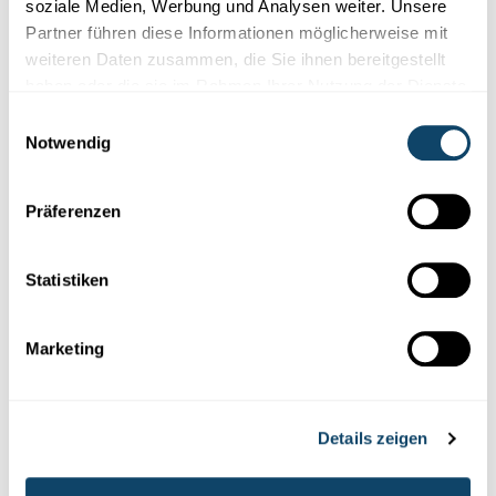
soziale Medien, Werbung und Analysen weiter. Unsere
Auch interessant
Partner führen diese Informationen möglicherweise mit
weiteren Daten zusammen, die Sie ihnen bereitgestellt
WETTBEWERB
haben oder die sie im Rahmen Ihrer Nutzung der Dienste
gesammelt haben.
Einwilligungsauswahl
Notwendig
Präferenzen
Statistiken
Marketing
Forscher-Portraits
GIRLS IN SCIENCE: LÉONORE GIBERT
Details zeigen
„Die Sterne sind voller Magie“