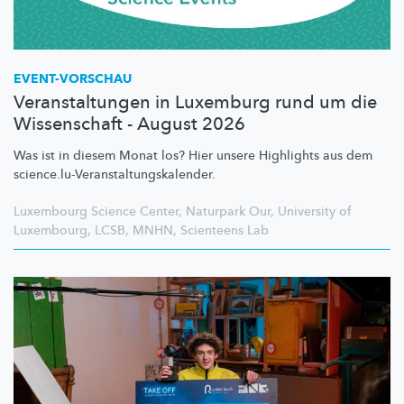
EVENT-VORSCHAU
Veranstaltungen in Luxemburg rund um die
Wissenschaft - August 2026
Was ist in diesem Monat los? Hier unsere Highlights aus dem
science.lu-Veranstaltungskalender.
Luxembourg Science Center
,
Naturpark Our
,
University of
Luxembourg
,
LCSB
,
MNHN
,
Scienteens Lab