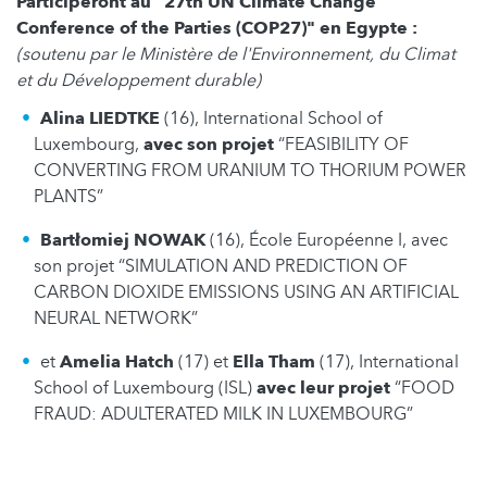
Participeront au "27th UN Climate Change
Conference of the Parties (COP27)" en Egypte :
(soutenu par le Ministère de l'Environnement, du Climat
et du Développement durable)
Alina LIEDTKE
(16), International School of
Luxembourg,
avec son projet
“FEASIBILITY OF
CONVERTING FROM URANIUM TO THORIUM POWER
PLANTS”
Bartłomiej NOWAK
(16), École Européenne I, avec
son projet “SIMULATION AND PREDICTION OF
CARBON DIOXIDE EMISSIONS USING AN ARTIFICIAL
NEURAL NETWORK”
et
Amelia Hatch
(17) et
Ella Tham
(17), International
School of Luxembourg (ISL)
avec leur projet
“FOOD
FRAUD: ADULTERATED MILK IN LUXEMBOURG”