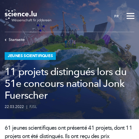
Skip
to
FR
main
content
Startseite
JEUNES SCIENTIFIQUES
11 projets distingués lors du
51e concours national Jonk
Fuerscher
22.03.2022
|
FJSL
61 jeunes scientifiques ont présenté 41 projets, dont 11
projets ont été distingués. Ils ont reçu des prix