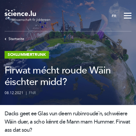
Skip
to
FR
main
content
Startseite
SCHLUMMERTRUNK
Firwat mécht roude Wäin
éischter midd?
08.12.2021
|
FNR
Dacks geet ee Glas vun deem
rubinroude¨n,
schwéiere
Wäin duer, a scho kënnt de Mann mam Hummer. Firwat
ass dat sou?