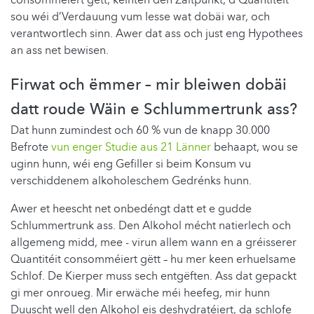
sou wéi d’Verdauung vum Iesse wat dobäi war, och
verantwortlech sinn. Awer dat ass och just eng Hypothees
an ass net bewisen.
Firwat och ëmmer – mir bleiwen dobäi
datt roude Wäin e Schlummertrunk ass?
Dat hunn zumindest och 60 % vun de knapp 30.000
Befrote
vun enger Studie aus 21 Länner
behaapt, wou se
uginn hunn, wéi eng Gefiller si beim Konsum vu
verschiddenem alkoholeschem Gedrénks hunn.
Awer et heescht net onbedéngt datt et e gudde
Schlummertrunk ass. Den Alkohol mécht natierlech och
allgemeng midd, mee - virun allem wann en a gréisserer
Quantitéit consomméiert gëtt – hu mer keen erhuelsame
Schlof. De Kierper muss sech entgëften. Ass dat gepackt
gi mer onroueg. Mir erwäche méi heefeg, mir hunn
Duuscht well den Alkohol eis deshydratéiert, da schlofe