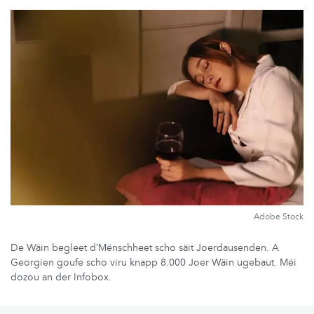
Adobe Stock
De Wäin begleet d’Mënschheet scho säit Joerdausenden. A
Georgien goufe scho viru knapp 8.000 Joer Wäin ugebaut. Méi
dozou an der Infobox.