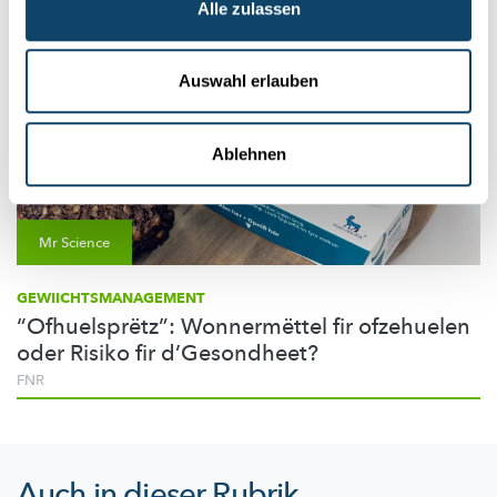
Alle zulassen
Auswahl erlauben
Ablehnen
Mr Science
GEWIICHTSMANAGEMENT
“Ofhuelsprëtz”: Wonnermëttel fir ofzehuelen
oder Risiko fir d’Gesondheet?
FNR
Auch in dieser Rubrik