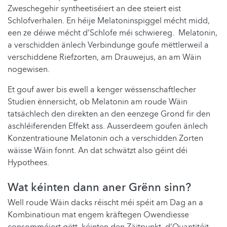
Zweschegehir syntheetiséiert an dee steiert eist
Schlofverhalen. En héije Melatoninspiggel mécht midd,
een ze déiwe mécht d’Schlofe méi schwiereg. Melatonin,
a verschidden änlech Verbindunge goufe mëttlerweil a
verschiddene Riefzorten, am Drauwejus, an am Wäin
nogewisen.
Et gouf awer bis ewell a kenger wëssenschaftlecher
Studien ënnersicht, ob Melatonin am roude Wäin
tatsächlech den direkten an den eenzege Grond fir den
aschléiferenden Effekt ass. Ausserdeem goufen änlech
Konzentratioune Melatonin och a verschidden Zorten
wäisse Wäin fonnt. An dat schwätzt also géint déi
Hypothees.
Wat kéinten dann aner Grënn sinn?
Well roude Wäin dacks réischt méi spéit am Dag an a
Kombinatioun mat engem kräftegen Owendiesse
consomméiert gëtt, kéinten den Zäitpunkt, d’Quantitéit