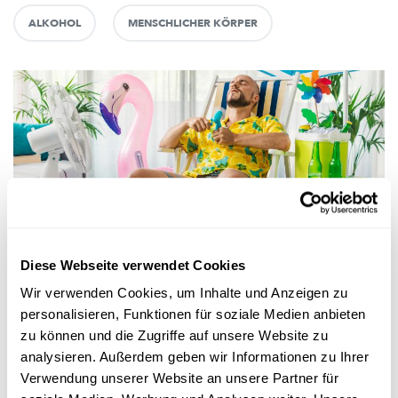
ALKOHOL
MENSCHLICHER KÖRPER
Wissen
Diese Webseite verwendet Cookies
Wir verwenden Cookies, um Inhalte und Anzeigen zu
HITZEWELLE
personalisieren, Funktionen für soziale Medien anbieten
Heiße Tage und tropische Nächte: Was für
zu können und die Zugriffe auf unsere Website zu
eine Affenhitze!
analysieren. Außerdem geben wir Informationen zu Ihrer
Bei diesen Bedingungen stoßen die
Kühlmechanismen
unseres
Verwendung unserer Website an unsere Partner für
Körpers an ihre Grenzen. Besonders in Städten, wo es noch