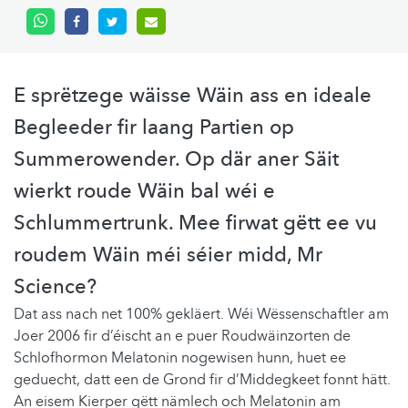
E sprëtzege wäisse Wäin ass en ideale
Begleeder fir laang Partien op
Summerowender. Op där aner Säit
wierkt roude Wäin bal wéi e
Schlummertrunk. Mee firwat gëtt ee vu
roudem Wäin méi séier midd, Mr
Science?
Dat ass nach net 100% gekläert. Wéi Wëssenschaftler am
Joer 2006 fir d’éischt an e puer Roudwäinzorten de
Schlofhormon Melatonin nogewisen hunn, huet ee
geduecht, datt een de Grond fir d’Middegkeet fonnt hätt.
An eisem Kierper gëtt nämlech och Melatonin am