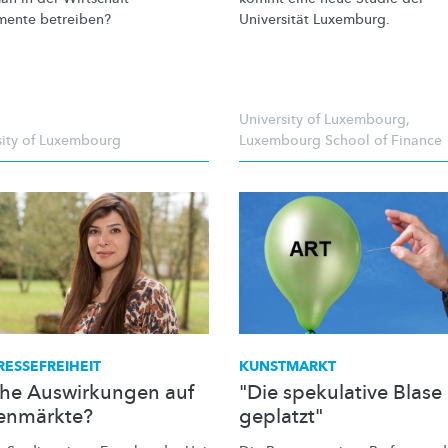
mente betreiben?
Universität Luxemburg.
University of Luxembourg
,
sity of Luxembourg
Luxembourg School of Finance
RESSEFREIHEIT
KUNSTMARKT
he Auswirkungen auf
"Die spekulative Blase 
enmärkte?
geplatzt"