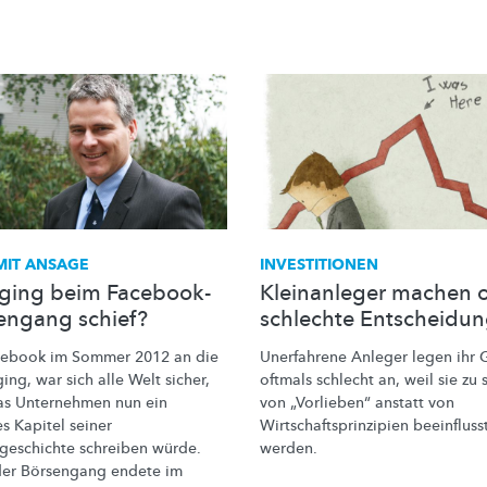
MIT ANSAGE
INVESTITIONEN
ging beim Facebook-
Kleinanleger machen o
engang schief?
schlechte Entscheidu
cebook im Sommer 2012 an die
Unerfahrene Anleger legen ihr 
ing, war sich alle Welt sicher,
oftmals schlecht an, weil sie zu 
as Unternehmen nun ein
von
„Vorlieben“
anstatt von
s Kapitel seiner
Wirtschaftsprinzipien
beeinfluss
sgeschichte
schreiben würde.
werden.
er Börsengang endete im