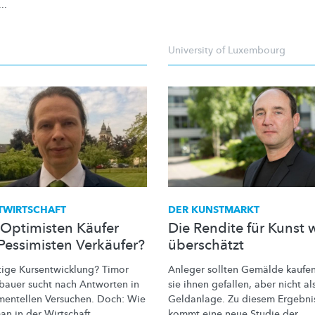
..
University of Luxembourg
TWIRTSCHAFT
DER KUNSTMARKT
 Optimisten Käufer
Die Rendite für Kunst 
Pessimisten Verkäufer?
überschätzt
tige
Kursentwicklung?
Timor
Anleger sollten Gemälde kaufe
auer sucht nach Antworten in
sie ihnen gefallen, aber nicht al
mentellen
Versuchen. Doch: Wie
Geldanlage. Zu diesem Ergebni
an in der Wirtschaft
kommt eine neue Studie der