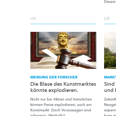
Desast.
LSF
LSF
MEINUNG DER FORSCHER
MARK
Die Blase des Kunstmarktes
Sind
könnte explodieren.
und 
Nicht nur bei Aktien und Immobilien
Zukünf
können Preise explodieren, auch am
Neugeb
Kunstmarkt. Doch Voraussagen sind
experi
schwierig. Weshalb?
kann m