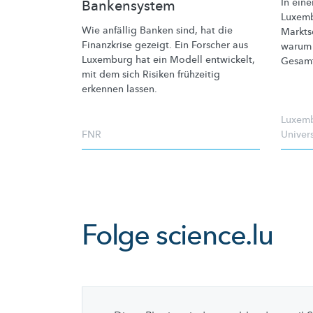
In eine
Bankensystem
Luxemb
Wie anfällig Banken sind, hat die
Markt
Finanzkrise gezeigt. Ein Forscher aus
warum 
Luxemburg hat ein Modell entwickelt,
Gesamt
mit dem sich Risiken frühzeitig
erkennen lassen.
Luxemb
FNR
Univer
Folge
science.lu