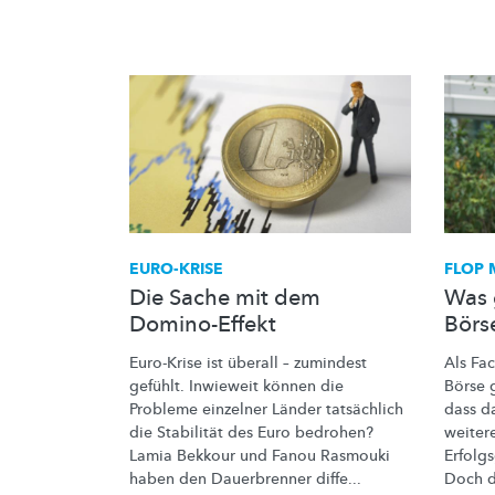
EURO-KRISE
FLOP 
Die Sache mit dem
Was 
Domino-Effekt
Börs
Euro-Krise ist überall – zumindest
Als Fa
gefühlt. Inwieweit können die
Börse g
Probleme einzelner Länder tatsächlich
dass d
die Stabilität des Euro bedrohen?
weitere
Lamia Bekkour und Fanou Rasmouki
Erfolg
haben den Dauerbrenner diffe...
Doch d