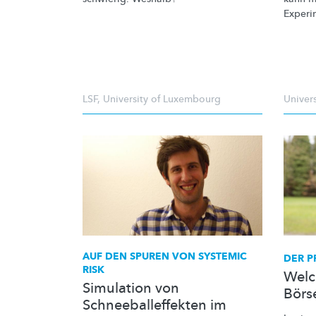
Experi
LSF
,
University of Luxembourg
Univer
AUF DEN SPUREN VON SYSTEMIC
DER
P
RISK
Welc
Simulation von
Börs
Schneeballeffekten im