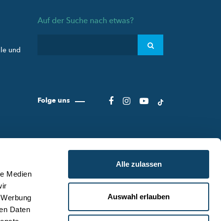
Auf der Suche nach etwas?
ule und
Folge uns
Alle zulassen
le Medien
ir
Auswahl erlauben
, Werbung
ER SCIENCE.LU
NUTZUNGSBEDINGUNGEN
ren Daten
S SCIENCE.LU-TEAM
DATENSCHUTZLINIEN