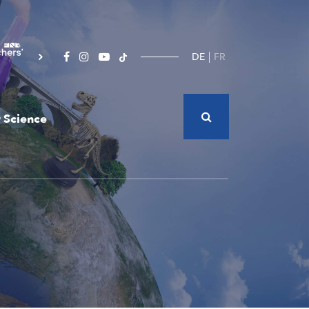
DE
FR
 Science