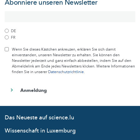
Abonniere unseren Newsletter
DE
FR
Wenn Sie dieses Kästchen ankreuzen, erklären Sie sich damit
einverstanden, unseren Newsletter zu erhalten. Sie können den
Newsletter jederzeit und ganz einfach abbestellen, indem Sie auf den
Abmeldelink am Ende jedes Newsletters klicken. Weitere Informationen
finden Sie in unserer
Datenschutzrichtlinie
.
Das Neueste auf science.lu
Wissenschaft in Luxemburg