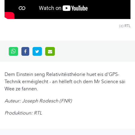
(c) RTL
Dem Einstein seng Relativitéisthéorie huet eis d'GPS-
Technik erméiglecht - an hëlleft och dem Mr Science säi
Wee ze fannen.
Auteur: Joseph Rodesch (FNR)
Produktioun: RTL