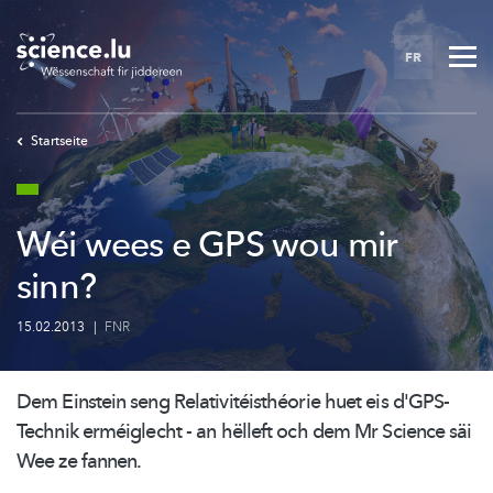
Skip
to
FR
main
content
Startseite
Wéi wees e GPS wou mir
sinn?
15.02.2013
|
FNR
Dem Einstein seng
Relativitéisthéorie
huet eis d'GPS-
Technik erméiglecht - an hëlleft och dem Mr Science säi
Wee ze fannen.