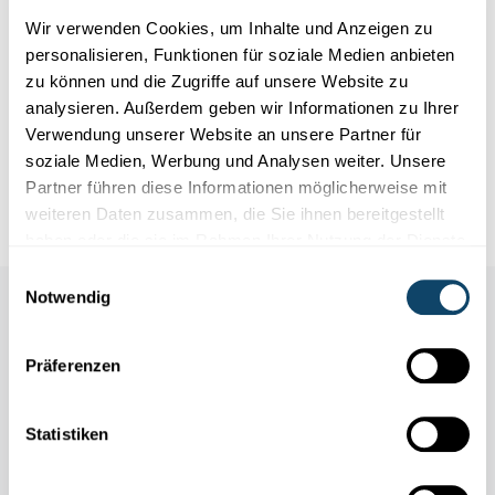
Wissen
Wir verwenden Cookies, um Inhalte und Anzeigen zu
personalisieren, Funktionen für soziale Medien anbieten
zu können und die Zugriffe auf unsere Website zu
WELCHE JOBS GIBT ES IN DER WISSENSCHAFT?
Der Beruf des Astrophysikers
analysieren. Außerdem geben wir Informationen zu Ihrer
Verwendung unserer Website an unsere Partner für
Der Astrophysiker steht mit beiden Beinen auf der Erde und hat
soziale Medien, Werbung und Analysen weiter. Unsere
den Kopf in den Wolken. Er ist Spezialist für die Bewegu...
Partner führen diese Informationen möglicherweise mit
FNR
weiteren Daten zusammen, die Sie ihnen bereitgestellt
haben oder die sie im Rahmen Ihrer Nutzung der Dienste
gesammelt haben.
Einwilligungsauswahl
Notwendig
Auch in dieser Rubrik
Präferenzen
Statistiken