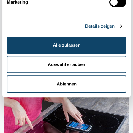
Marketing
Details zeigen
Alle zulassen
MOBIL
KOMMUNIKATIOUN
Firwat muss een am Fliger de Flugmodus um
Handy umaachen?
Auswahl erlauben
FNR
Ablehnen