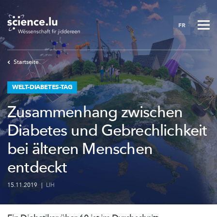
Skip
to
FR
main
content
Startseite
WELT-DIABETES-TAG
Zusammenhang zwischen
Diabetes und Gebrechlichkeit
bei älteren Menschen
entdeckt
15.11.2019
|
LIH