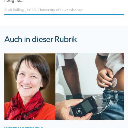
nötig hä...
Rudi Balling
,
LCSB
,
University of Luxembourg
Auch in dieser Rubrik