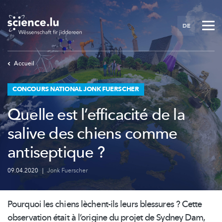
Skip
to
DE
main
content
Accueil
CONCOURS NATIONAL JONK FUERSCHER
Quelle est l’efficacité de la
salive des chiens comme
antiseptique ?
09.04.2020
|
Jonk Fuerscher
Pourquoi les chiens lèchent-ils leurs blessures ? Cette
observation était à l’origine du projet de Sydney Dam,