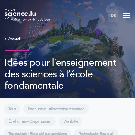
Skip
to
DE
main
content
Accueil
Idées pour l’enseignement
des sciences à l’école
fondamentale
Tous
Être humain – Alimentation et nutrition
Être humain – Corps humain
Durabilité
Technologie – Électricité et magnétisme
Technologie – Eau et air