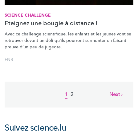
SCIENCE CHALLENGE
Eteignez une bougie à distance !
Avec ce challenge scientifique, les enfants et les jeunes vont se
retrouver devant un défi qu’ils pourront surmonter en faisant
preuve d’un peu de jugeote.
FNR
Pagination
Current
1
Page
2
Next
Next ›
page
page
Suivez
science.lu