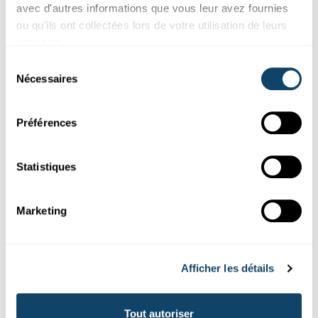
avec d'autres informations que vous leur avez fournies
ou qu'ils ont collectées lors de votre utilisation de leurs
services.
Sélection
Nécessaires
du
consentement
Préférences
Statistiques
TAKE-OFF CHALLENGE TO RECREATE IN THE CLASSROOM
Helium Balloon in Balance
Marketing
How can you get students excited about teamwork, physics,
and
problem-solving
in a fun way? The challenge: Balance a
helium balloon as quickly as possible into perfect equilibrium.
Afficher les détails
FNR
,
ALF
Tout autoriser