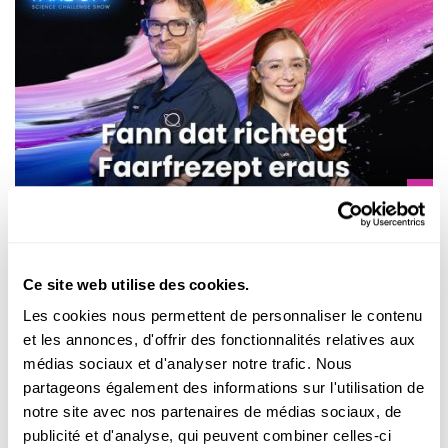
TAKE-OFF CHALLENGE TO RECREATE IN THE CLASSROOM
Find the perfect color recipe
Ce site web utilise des cookies.
How can you get students excited about systematic and precise
Les cookies nous permettent de personnaliser le contenu
work in a playful way? The challenge: Find a color recipe that
et les annonces, d'offrir des fonctionnalités relatives aux
allows you to recreate the original as accurately as possible.
médias sociaux et d'analyser notre trafic. Nous
FNR
,
ALF
partageons également des informations sur l'utilisation de
notre site avec nos partenaires de médias sociaux, de
publicité et d'analyse, qui peuvent combiner celles-ci