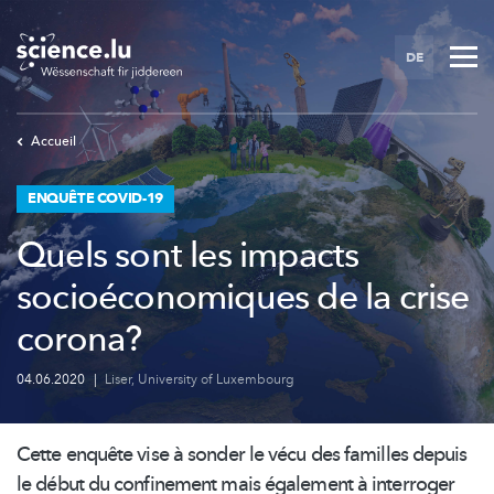
Skip
to
DE
main
content
Accueil
ENQUÊTE COVID-19
Quels sont les impacts
socioéconomiques de la crise
corona?
04.06.2020
|
Liser
,
University of Luxembourg
Cette enquête vise à sonder le vécu des familles depuis
le début du confinement mais également à interroger