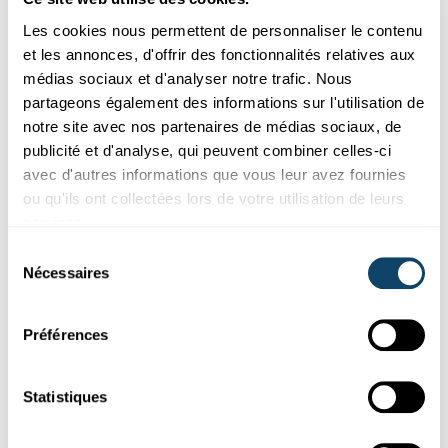
Les cookies nous permettent de personnaliser le contenu
et les annonces, d'offrir des fonctionnalités relatives aux
médias sociaux et d'analyser notre trafic. Nous
partageons également des informations sur l'utilisation de
Participez aux études
notre site avec nos partenaires de médias sociaux, de
publicité et d'analyse, qui peuvent combiner celles-ci
STUDIENTEILNEHMER GESUCHT
avec d'autres informations que vous leur avez fournies
Post-virale Fatigue: Post-Covid und
ou qu'ils ont collectées lors de votre utilisation de leurs
Chronisches Erschöpfungssyndrom
services.
Waren Sie an Covid-19 erkrankt und haben sich immer noch
Sélection
nicht erholt? Leiden Sie unter chronischer Müdigkeit? Dann ist
Nécessaires
...
du
consentement
University of Luxembourg
Préférences
Statistiques