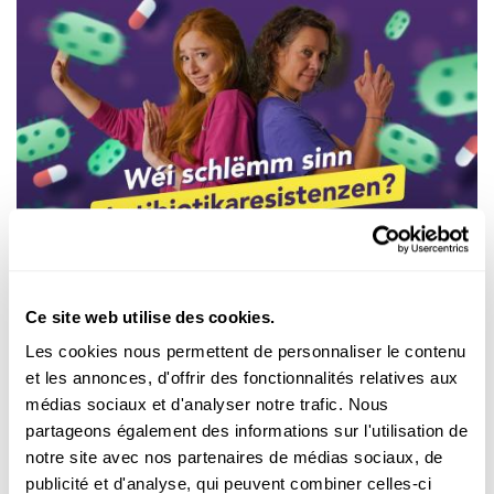
Découvrir
SCIENCE CHECK
Ziel mir keng : Quels sont les enjeux des
Ce site web utilise des cookies.
résistances aux antibiotiques ?
Les cookies nous permettent de personnaliser le contenu
et les annonces, d'offrir des fonctionnalités relatives aux
Partout dans le monde, les résistances aux antibiotiques
augmentent. Pourquoi
apparaissent-elles
? Quelle est la
médias sociaux et d'analyser notre trafic. Nous
situati...
partageons également des informations sur l'utilisation de
notre site avec nos partenaires de médias sociaux, de
FNR
publicité et d'analyse, qui peuvent combiner celles-ci