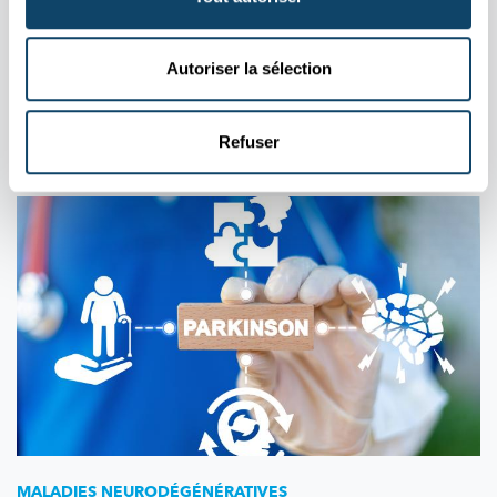
Le Luxembourg compte près de 35 000 personnes atteintes de
diabète, un chiffre qui est en hausse. Pour les patients, c'est est
Autoriser la sélection
un fardeau au quotidien, pour la médecine, un sujet de
recherche majeur.
CHL
Refuser
MALADIES
NEURODÉGÉNÉRATIVES