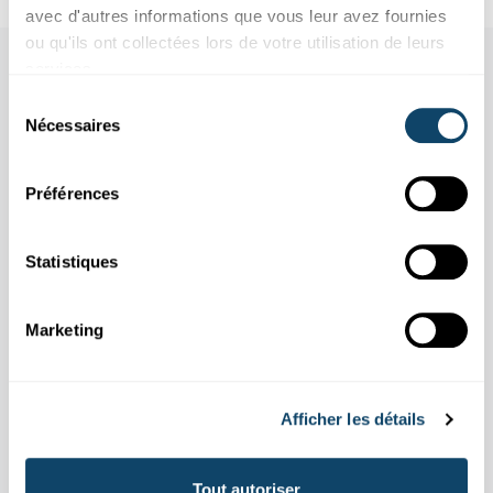
avec d'autres informations que vous leur avez fournies
ou qu'ils ont collectées lors de votre utilisation de leurs
Aussi dans cette rubrique
services.
Sélection
Nécessaires
du
consentement
Préférences
Statistiques
Marketing
Afficher les détails
JOURNÉE MONDIALE DU DIABÈTE
Le diabète – une maladie répandue, un
risque sous-estimé
Tout autoriser