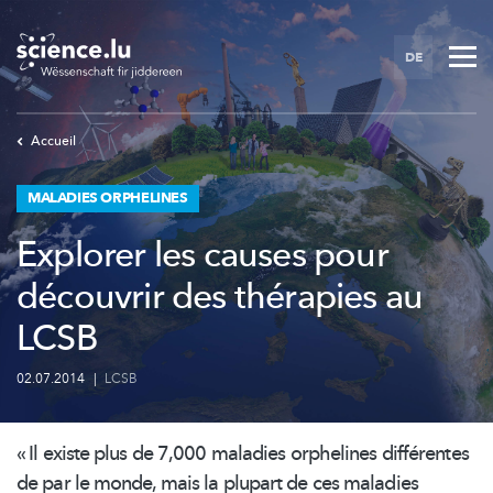
Skip
to
DE
main
content
Accueil
MALADIES ORPHELINES
Explorer les causes pour
découvrir des thérapies au
LCSB
02.07.2014
|
LCSB
« Il existe plus de 7,000 maladies orphelines différentes
de par le monde, mais la plupart de ces maladies