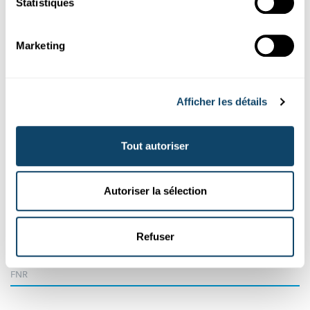
Statistiques
Marketing
Afficher les détails
Tout autoriser
Science et Société
CONFÉRENCE INTERACTIVE
Autoriser la sélection
Que savoir pour réduire son empreinte
environnementale en tant que citoyen ?
Refuser
L’évènement
« So you think you’re green ? » revient le 17
novembre 2020 (en ligne) avec pour sujet la mobilité.
FNR