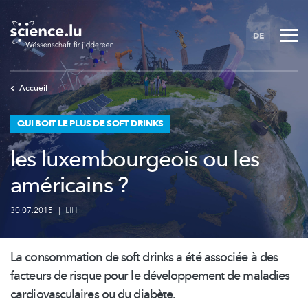
Skip
to
DE
main
content
Accueil
QUI BOIT LE PLUS DE SOFT DRINKS
les luxembourgeois ou les
américains ?
30.07.2015
|
LIH
La consommation de soft drinks a été associée à des
facteurs de risque pour le
développement
de maladies
cardiovasculaires
ou du diabète.