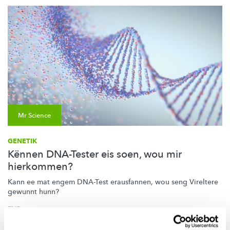
Mr Science
GENETIK
Kënnen DNA-Tester eis soen, wou mir
hierkommen?
Kann ee mat engem DNA-Test erausfannen, wou seng Vireltere
gewunnt hunn?
FNR