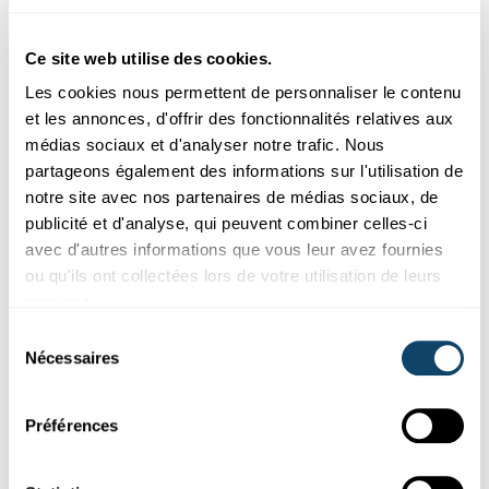
Ce site web utilise des cookies.
Les cookies nous permettent de personnaliser le contenu
et les annonces, d'offrir des fonctionnalités relatives aux
médias sociaux et d'analyser notre trafic. Nous
partageons également des informations sur l'utilisation de
notre site avec nos partenaires de médias sociaux, de
publicité et d'analyse, qui peuvent combiner celles-ci
Science et Société
avec d'autres informations que vous leur avez fournies
ou qu'ils ont collectées lors de votre utilisation de leurs
SONDAGE REPRÉSENTATIF DU FNR
services.
Taux de confiance encore en hausse pour la
Sélection
science
Nécessaires
du
Comment les
Luxembourgeois
évaluent-ils le rôle de la science
consentement
dans la pandémie de Covid ? Quel intérêt y portent-ils ? C...
Préférences
FNR