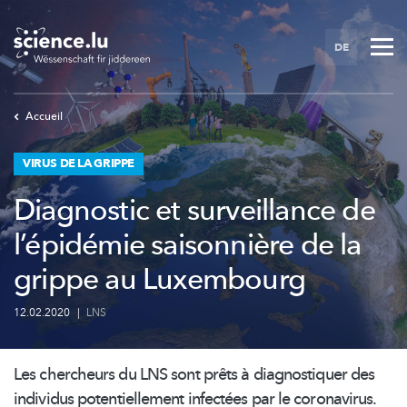
Skip
to
DE
main
content
Accueil
VIRUS DE LA GRIPPE
Diagnostic et surveillance de
l’épidémie saisonnière de la
grippe au Luxembourg
12.02.2020
|
LNS
Les chercheurs du LNS sont prêts à diagnostiquer des
individus
potentiellement
infectées par le coronavirus.