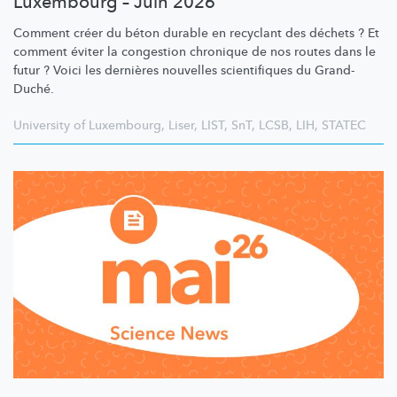
Luxembourg – Juin 2026
Comment créer du béton durable en recyclant des déchets ? Et
comment éviter la congestion chronique de nos routes dans le
futur ? Voici les dernières nouvelles scientifiques du Grand-
Duché.
University of Luxembourg
,
Liser
,
LIST
,
SnT
,
LCSB
,
LIH
,
STATEC