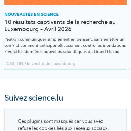
NOUVEAUTÉS EN SCIENCE
10 résultats captivants de la recherche au
Luxembourg – Avril 2026
Peut-on communiquer simplement en pensant, sans émettre un
son ? Et comment anticiper efficacement contre les inondations
? Voici les dernières nouvelles scientifiques du Grand-Duché.
LCSB
,
LIH
,
Université du Luxembourg
Suivez
science.lu
Ces plugins sont masqués car vous avez
refusé les cookies liés aux réseaux sociaux.