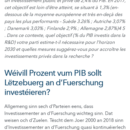
un investissement public et privé de 2,4% du PIB. En 2017,
cet objectif est loin d’être atteint, se situant à 1,3% (en-
dessous de la moyenne européenne et très en-deçà des
pays les plus performants – Suède 3.26% ; Autriche 3,07%
; Danemark 3,03% ; Finlande 2,9% ; Allemagne 2,87%)4 5
. Dans ce contexte, quel objectif (% du PIB investis dans la
R&D) votre parti estime-t-il nécessaire pour l’horizon
2030 et quelles mesures suggérez-vous pour accroître les
investissements privés dans la recherche ?
Wéivill Prozent vum PIB sollt
Lëtzebuerg an d’Fuerschung
investéieren?
Allgemeng sinn sech d’Parteien eens, dass
Investissementer an d’Fuerschung wichteg sinn. Dat
weisen och d’Zuelen. Tëscht dem Joer 2000 an 2018 sinn
d’Investissementer an d’Fuerschung quasi kontinuéierlech