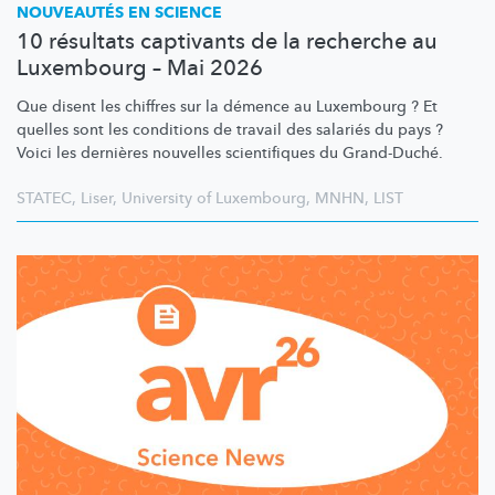
NOUVEAUTÉS EN SCIENCE
10 résultats captivants de la recherche au
Luxembourg – Mai 2026
Que disent les chiffres sur la démence au Luxembourg ? Et
quelles sont les conditions de travail des salariés du pays ?
Voici les dernières nouvelles scientifiques du Grand-Duché.
STATEC
,
Liser
,
University of Luxembourg
,
MNHN
,
LIST