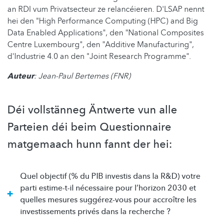
an RDI vum Privatsecteur ze relancéieren. D'LSAP nennt
hei den "High Performance Computing (HPC) and Big
Data Enabled Applications", den "National Composites
Centre Luxembourg", den "Additive Manufacturing",
d'Industrie 4.0 an den "Joint Research Programme".
Auteur
: Jean-Paul Bertemes (FNR)
Déi vollstänneg Äntwerte vun alle
Parteien déi beim Questionnaire
matgemaach hunn fannt der hei:
Quel objectif (% du PIB investis dans la R&D) votre
parti estime-t-il nécessaire pour l’horizon 2030 et
quelles mesures suggérez-vous pour accroître les
investissements privés dans la recherche ?