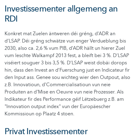
Investissementer allgemeng an
RDI
Konkret mat Zuelen äntweren déi gréng, d’ADR an
d’LSAP. Déi gréng schwätze vun enger Verdueblung bis
2030, also ca. 2,6 % vum PIB, d’ADR hällt un hierer Zuel
vum leschte Walkampf 2013 fest, a bleift bei 3 %. D’LSAP
viséiert souguer 3 bis 3,5 %. D’LSAP weist dobäi dorops
hin, dass den Invest an d’Fuerschung just en Indicateur fir
den Input ass. Genee sou wichteg wier den Outpout, also
z.B. Innovatioun, d’Commercialisatioun vun neie
Produiten an d’Mise en Oeuvre vun neie Prozesser. Als
Indikateur fir des Performance géif Lëtzebuerg z.B. am
"Innovation output index" vun der Europäescher
Kommissioun op Plaatz 4 stoen.
Privat Investissementer