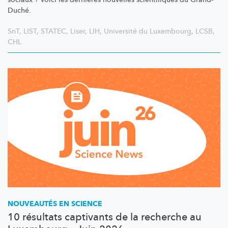
Duché.
SnT
,
LIST
,
STATEC
,
Liser
,
LIH
,
Université du Luxembourg
,
LCSB
,
CHL
NOUVEAUTÉS EN SCIENCE
10 résultats captivants de la recherche au