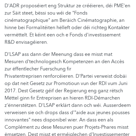
D'ADR proposéiert eng Struktur ze crééieren, déi PME'en
zur Säit steet, bëssi sou wéi de "Fonds
cinématographique" am Beräich Cinématographie, an
hinne bei Formalitéiten hëlleft oder déi richteg Kontakter
vermëttelt. Et kéint een och e Fonds d'investissement
R&D envisagéieren.
D'LSAP ass dann der Meenung dass ee misst mat
Mesuren d'technologesch Kompetenzen an den Accès
zur ëffentlecher Fuerschung fir
Privatentreprisen renforcéieren. D'Partei verweist dobäi
op dat neit Gesetz zur Promotioun vun der RDI vum Juni
2017. Dest Gesetz géif der Regierung eng ganz rëtsch
Mëttel ginn fir Entreprisen an hieren RDI-Démarchen
z'ënnerstëtzen. D'LSAP erklärt dann och wéi. Ausserdeem
verweisen sie och drops dass d'"aide aux jeunes pousses
innovantes" nees disponibel wier. An dass een als
Complément zu dese Mesuren puer Projets-Phares misst
ëmsetzen. Dest misst et erméiglechen d'Investissementer