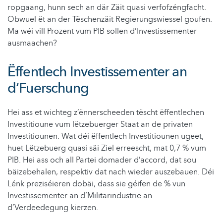
ropgaang, hunn sech an där Zäit quasi verfofzéngfacht.
Obwuel ët an der Tëschenzäit Regierungswiessel goufen.
Ma wéi vill Prozent vum PIB sollen d’Investissementer
ausmaachen?
Ëffentlech Investissementer an
d‘Fuerschung
Hei ass et wichteg z’ënnerscheeden tëscht ëffentlechen
Investitioune vum lëtzebuerger Staat an de privaten
Investitiounen. Wat déi ëffentlech Investitiounen ugeet,
huet Lëtzebuerg quasi säi Ziel erreescht, mat 0,7 % vum
PIB. Hei ass och all Partei domader d’accord, dat sou
bäizebehalen, respektiv dat nach wieder auszebauen. Déi
Lénk preziséieren dobäi, dass sie géifen de % vun
Investissementer an d’Militärindustrie an
d’Verdeedegung kierzen.