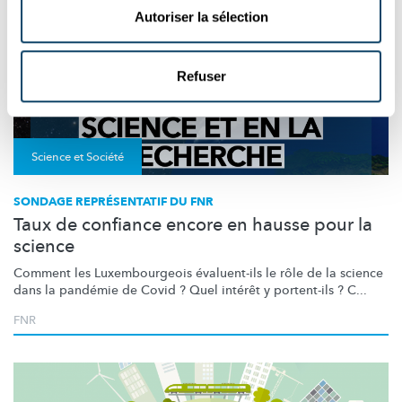
Autoriser la sélection
Refuser
Science et Société
SONDAGE REPRÉSENTATIF DU FNR
Taux de confiance encore en hausse pour la
science
Comment les
Luxembourgeois
évaluent-ils le rôle de la science
dans la pandémie de Covid ? Quel intérêt y portent-ils ? C...
FNR