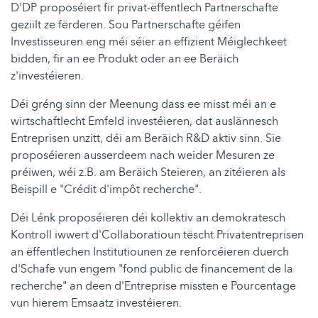
D'DP proposéiert fir privat-ëffentlech Partnerschafte
geziilt ze fërderen. Sou Partnerschafte géifen
Investisseuren eng méi séier an effizient Méiglechkeet
bidden, fir an ee Produkt oder an ee Beräich
z'investéieren.
Déi gréng sinn der Meenung dass ee misst méi an e
wirtschaftlecht Emfeld investéieren, dat auslännesch
Entreprisen unzitt, déi am Beräich R&D aktiv sinn. Sie
proposéieren ausserdeem nach weider Mesuren ze
préiwen, wéi z.B. am Beräich Steieren, an zitéieren als
Beispill e "Crédit d'impôt recherche".
Déi Lénk proposéieren déi kollektiv an demokratesch
Kontroll iwwert d'Collaboratioun tëscht Privatentreprisen
an ëffentlechen Institutiounen ze renforcéieren duerch
d'Schafe vun engem "fond public de financement de la
recherche" an deen d'Entreprise missten e Pourcentage
vun hierem Emsaatz investéieren.