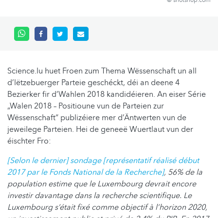
© shotshop.com
Science.lu huet Froen zum Thema Wëssenschaft un all
d’lëtzebuerger Parteie geschéckt, déi an deene 4
Bezierker fir d’Wahlen 2018 kandidéieren. An eiser Série
„Walen 2018 – Positioune vun de Parteien zur
Wëssenschaft“ publizéiere mer d’Äntwerten vun de
jeweilege Parteien. Hei de geneeë Wuertlaut vun der
éischter Fro:
[Selon le dernier] sondage [représentatif réalisé début
2017 par le Fonds National de la Recherche]
, 56% de la
population estime que le Luxembourg devrait encore
investir davantage dans la recherche scientifique. Le
Luxembourg s’était fixé comme objectif à l’horizon 2020,