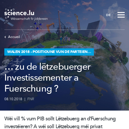
Skip
to
DE
main
content
Accueil
WALEN 2018 – POSITIOUNE VUN DE PARTEIEN…
… zu de lëtzebuerger
Investissementer a
Fuerschung ?
08.10.2018
|
FNR
Wéi vill % vum PIB sollt Lëtzebuerg an
d’Fuerschung
investéieren?
A wéi soll Lëtzebuerg méi privat