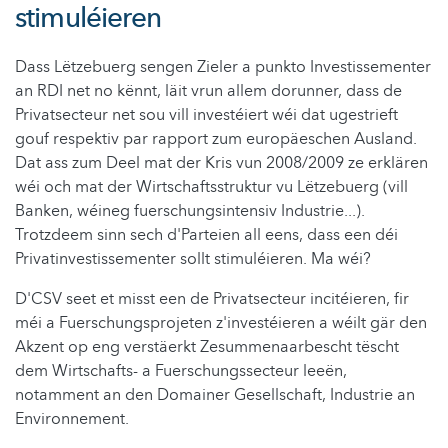
stimuléieren
Dass Lëtzebuerg sengen Zieler a punkto Investissementer
an RDI net no kënnt, läit vrun allem dorunner, dass de
Privatsecteur net sou vill investéiert wéi dat ugestrieft
gouf respektiv par rapport zum europäeschen Ausland.
Dat ass zum Deel mat der Kris vun 2008/2009 ze erklären
wéi och mat der Wirtschaftsstruktur vu Lëtzebuerg (vill
Banken, wéineg fuerschungsintensiv Industrie...).
Trotzdeem sinn sech d'Parteien all eens, dass een déi
Privatinvestissementer sollt stimuléieren. Ma wéi?
D'CSV seet et misst een de Privatsecteur incitéieren, fir
méi a Fuerschungsprojeten z'investéieren a wéilt gär den
Akzent op eng verstäerkt Zesummenaarbescht tëscht
dem Wirtschafts- a Fuerschungssecteur leeën,
notamment an den Domainer Gesellschaft, Industrie an
Environnement.