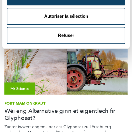
monde au Luxembourg peut aider les scientifiques du LIST à...
LIST
Autoriser la sélection
Refuser
Mr Science
FORT MAM ONKRAUT
Wéi eng Alternative ginn et eigentlech fir
Glyphosat?
Zanter iwwert engem Joer ass Glyphosat zu Lëtzebuerg