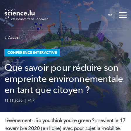
Skip
to
DE
main
content
Accueil
CONFÉRENCE INTERACTIVE
Que savoir pour réduire son
empreinte environnementale
en tant que citoyen ?
11.11.2020
|
FNR
L’évènement
« So you think you’re green ? » revient le 17
novembre 2020 (en ligne) avec pour sujet la mobilité.