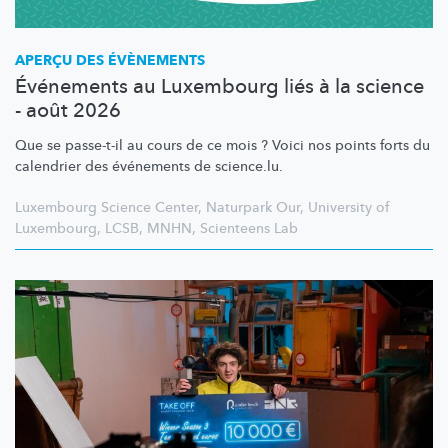
APERÇU DES ÉVÈNEMENTS
Événements au Luxembourg liés à la science
- août 2026
Que se passe-t-il au cours de ce mois ? Voici nos points forts du
calendrier des événements de science.lu.
Luxembourg Science Center
,
Naturpark Our
,
University of
Luxembourg
,
LCSB
,
MNHN
,
Scienteens Lab