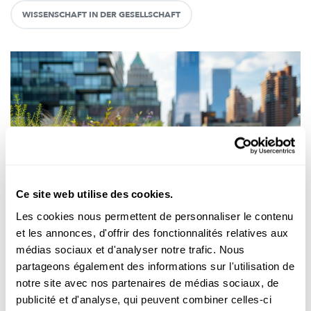
WISSENSCHAFT IN DER GESELLSCHAFT
Ce site web utilise des cookies.
Recherche au Luxembourg
Les cookies nous permettent de personnaliser le contenu
et les annonces, d'offrir des fonctionnalités relatives aux
URBANISME ET SANTÉ
Comment les villes peuvent-elles être
médias sociaux et d'analyser notre trafic. Nous
conçues de manière à réduire le stress ?
partageons également des informations sur l'utilisation de
notre site avec nos partenaires de médias sociaux, de
La vie en ville est attrayante, mais elle peut aussi être
publicité et d'analyse, qui peuvent combiner celles-ci
stressante. L'étude FragMent veut aider à concevoir des villes...