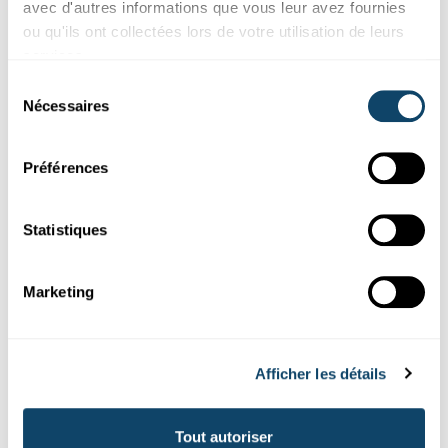
avec d'autres informations que vous leur avez fournies
Liser
ou qu'ils ont collectées lors de votre utilisation de leurs
services.
Sélection
Nécessaires
du
consentement
Préférences
Statistiques
Science et Société
Marketing
APP BLOOMIN‘ ALGAE
Les citoyens peuvent aider à surveiller les
Afficher les détails
algues bleues dans les eaux
luxembourgeoises
Grâce à l'application pour smartphone Bloomin' Algae, tout le
Tout autoriser