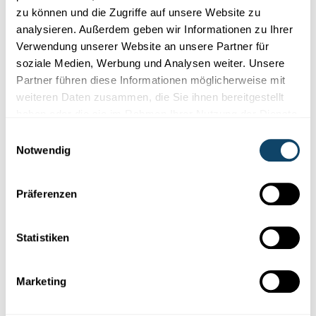
Forschung in Luxemburg
zu können und die Zugriffe auf unsere Website zu
analysieren. Außerdem geben wir Informationen zu Ihrer
Verwendung unserer Website an unsere Partner für
NEUHEITEN IN DER WISSENSCHAFT
Rückblick 2022 : Die wichtigsten Ergebnisse
soziale Medien, Werbung und Analysen weiter. Unsere
der Forschung in Luxemburg
Partner führen diese Informationen möglicherweise mit
weiteren Daten zusammen, die Sie ihnen bereitgestellt
Einige der wichtigsten
Forschungsergebnisse
des Jahres 2022
haben oder die sie im Rahmen Ihrer Nutzung der Dienste
in Luxemburg- auf einen Blick.
gesammelt haben.
Einwilligungsauswahl
Université du Luxembourg
,
LIH
,
LCSB
,
SnT
,
LIST
,
Liser
,
STATEC
Notwendig
Präferenzen
Statistiken
Marketing