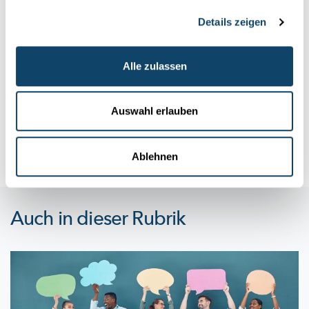
Wissenschaftsangebote für Schule und Freizeit
Details zeigen
HERAUSRAGENDE FÖRDERUNG DER WISSENSCHAFT IN DER
ÖFFENTLICHKEIT
Alle zulassen
FNR-Awards 2022: Junge Menschen für die
Tech-Welt begeistern
Sergio Coronado und sein Team werden für die Luxembourg
Auswahl erlauben
Tech School (LTS) mit einem Preis
ausgezeichnet.
FNR
,
LTS
Ablehnen
Auch in dieser Rubrik