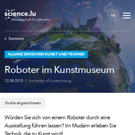
Skip
to
FR
main
content
Startseite
ALLIANZ ZWISCHEN KUNST UND TECHNIK
Roboter im Kunstmuseum
12.08.2015
|
University of Luxembourg
Studie abgeschlossen
Würden Sie sich von einem Roboter durch eine
Ausstellung führen lassen? Im Mudam erleben Sie
Technik, die zu Kunst wird!