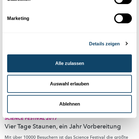
von Goodyear. Chemiker Laurent Poorters erklärt, was Reifen
mit Wissenschaft zu tun haben.
Marketing
Goodyear
,
MNHN
,
FNR
Details zeigen
Alle zulassen
Auswahl erlauben
Ablehnen
SCIENCE FESTIVAL 2017
Vier Tage Staunen, ein Jahr Vorbereitung
Mit über 10000 Besuchern ist das Science Festival die größte