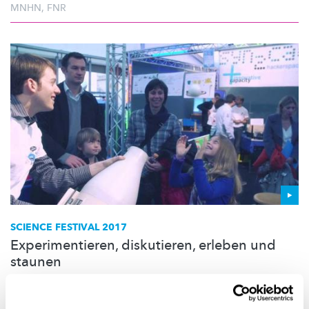
MNHN
,
FNR
SCIENCE FESTIVAL 2017
Experimentieren, diskutieren, erleben und
staunen
Das größte Fest der
Wissenschaften
in Luxemburg findet vom 9.
bis 12. November in
Luxemburg-Grund
statt, mit noch mehr