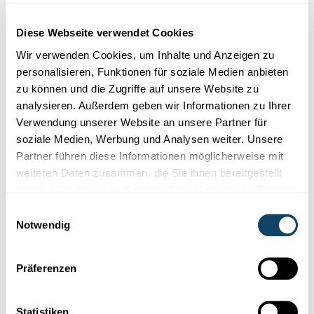
Workshops und Shows!
Diese Webseite verwendet Cookies
MNHN
,
FNR
Wir verwenden Cookies, um Inhalte und Anzeigen zu
personalisieren, Funktionen für soziale Medien anbieten
zu können und die Zugriffe auf unsere Website zu
analysieren. Außerdem geben wir Informationen zu Ihrer
Verwendung unserer Website an unsere Partner für
soziale Medien, Werbung und Analysen weiter. Unsere
Partner führen diese Informationen möglicherweise mit
weiteren Daten zusammen, die Sie ihnen bereitgestellt
haben oder die sie im Rahmen Ihrer Nutzung der Dienste
gesammelt haben.
Einwilligungsauswahl
Notwendig
SCIENCE FESTIVAL 2017
Präferenzen
Mit Goodyear einen Reifen backen
Beim Science Festivals mit dabei ist auch das Innovation Center
Statistiken