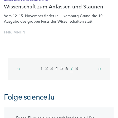
Wissenschaft zum Anfassen und Staunen
Vom 12.-15. November findet in
Luxemburg-Grund
die 10.
Ausgabe des großen Fests der
Wissenschaften
statt.
FNR
,
MNHN
Pagination
Previous
‹‹
Page
1
Page
2
Page
3
Page
4
Page
5
Page
6
Current
7
Page
8
Next
››
page
page
page
Folge
science.lu