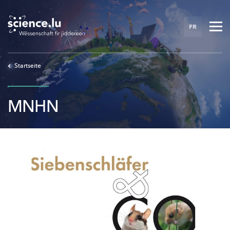
Skip
to
FR
main
content
Startseite
MNHN