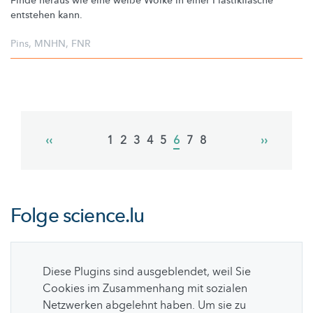
Finde heraus wie eine weiße Wolke in einer
Plastikflasche
entstehen kann.
Pins
,
MNHN
,
FNR
Pagination
Previous
‹‹
Page
1
Page
2
Page
3
Page
4
Page
5
Current
6
Page
7
Page
8
Next
››
page
page
page
Folge
science.lu
Diese Plugins sind ausgeblendet, weil Sie
Cookies im Zusammenhang mit sozialen
Netzwerken abgelehnt haben. Um sie zu