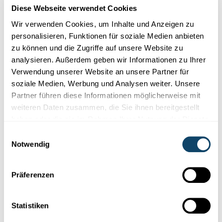
Diese Webseite verwendet Cookies
Wir verwenden Cookies, um Inhalte und Anzeigen zu
personalisieren, Funktionen für soziale Medien anbieten
zu können und die Zugriffe auf unsere Website zu
analysieren. Außerdem geben wir Informationen zu Ihrer
Verwendung unserer Website an unsere Partner für
soziale Medien, Werbung und Analysen weiter. Unsere
Partner führen diese Informationen möglicherweise mit
weiteren Daten zusammen, die Sie ihnen bereitgestellt
haben oder die sie im Rahmen Ihrer Nutzung der Dienste
GUT HINSCHAUEN LOHNT SICH
gesammelt haben.
Einwilligungsauswahl
Kleinster Käfer Europas in Luxemburg
Notwendig
gefunden
Wissenschaftliche
Mitarbeiter des nationalen Museums für
Präferenzen
Naturgeschichte
haben den kleinsten Käfer Europas nun auch in
Luxemburg
nachgewiesen.
Statistiken
MNHN