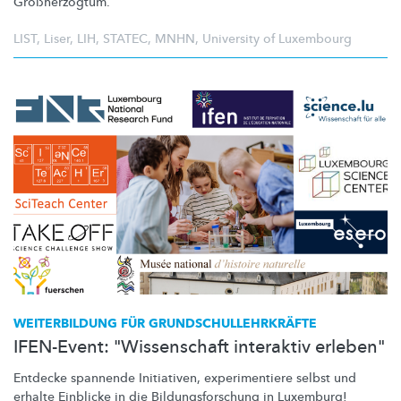
Großherzogtum.
LIST
,
Liser
,
LIH
,
STATEC
,
MNHN
,
University of Luxembourg
WEITERBILDUNG FÜR
GRUNDSCHULLEHRKRÄFTE
IFEN-Event: "Wissenschaft interaktiv erleben"
Entdecke spannende Initiativen,
experimentiere
selbst und
erhalte Einblicke in die
Bildungsforschung
in Luxemburg!