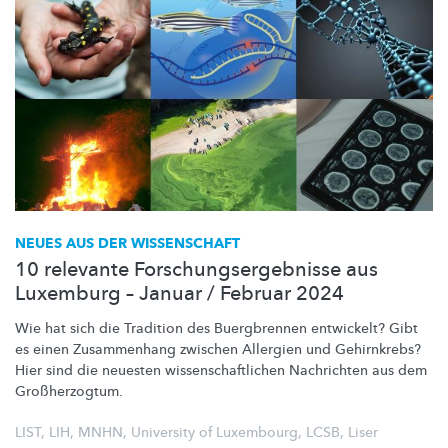
NEUES AUS DER WISSENSCHAFT
10 relevante Forschungsergebnisse aus
Luxemburg – Januar / Februar 2024
Wie hat sich die Tradition des Buergbrennen entwickelt? Gibt
es einen Zusammenhang zwischen Allergien und Gehirnkrebs?
Hier sind die neuesten
wissenschaftlichen
Nachrichten aus dem
Großherzogtum.
LIST
,
LIH
,
MNHN
,
University of Luxembourg
,
LCSB
,
Liser