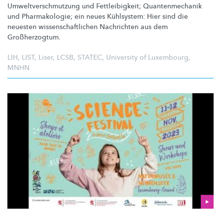
Umweltverschmutzung
und
Fettleibigkeit;
Quantenmechanik
und
Pharmakologie;
ein neues Kühlsystem: Hier sind die
neuesten
wissenschaftlichen
Nachrichten aus dem
Großherzogtum.
LIH
,
LIST
,
Liser
,
LCSB
,
STATEC
,
University of Luxembourg
,
MNHN