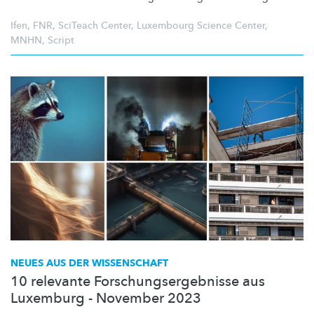
Ifen
,
FNR
,
SciTeach Center
,
Luxembourg Science Center
,
MNHN
,
Script
NEUES AUS DER WISSENSCHAFT
10 relevante Forschungsergebnisse aus
Luxemburg - November 2023