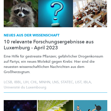
NEUES AUS DER WISSENSCHAFT
10 relevante Forschungsergebnisse aus
Luxemburg - April 2023
Eine Hilfe für gestresste Pflanzen; gefährlicher Drogenkonsum
auf Partys; ein neues Molekül gegen Krebs: Hier sind die
neuesten
wissenschaftlichen
Nachrichten aus dem
Großherzogtum.
LCSB
,
IBBL
,
LIH
,
CHL
,
MNHN
,
LNS
,
STATEC
,
LIST
,
IBLA
,
Université du Luxembourg