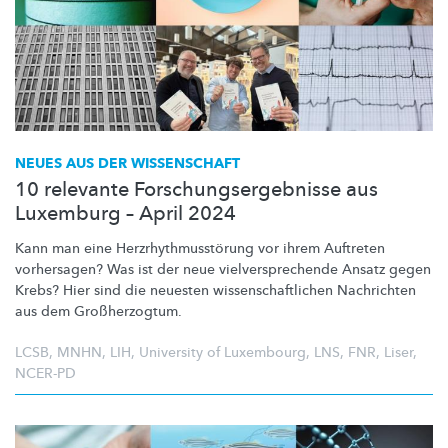
NEUES AUS DER WISSENSCHAFT
10 relevante Forschungsergebnisse aus
Luxemburg – April 2024
Kann man eine
Herzrhythmusstörung
vor ihrem Auftreten
vorhersagen? Was ist der neue
vielversprechende
Ansatz gegen
Krebs? Hier sind die neuesten
wissenschaftlichen
Nachrichten
aus dem
Großherzogtum.
LCSB
,
MNHN
,
LIH
,
University of Luxembourg
,
LNS
,
FNR
,
Liser
,
NCER-PD