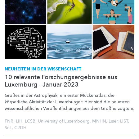
NEUHEITEN IN DER WISSENSCHAFT
10 relevante Forschungsergebnisse aus
Luxemburg - Januar 2023
Großes in der Astrophysik; ein erster Mückenatlas; die
körperliche Aktivität der Luxemburger: Hier sind die neuesten
wissenschaftlichen
Veröffentlichungen
aus dem
Großherzogtum.
FNR
,
LIH
,
LCSB
,
University of Luxembourg
,
MNHN
,
Liser
,
LIST
,
SnT
,
C2DH