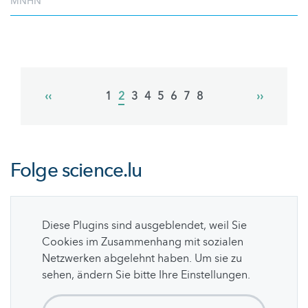
MNHN
Pagination
Previous
‹‹
Page
1
Current
2
Page
3
Page
4
Page
5
Page
6
Page
7
Page
8
Next
››
page
page
page
Folge
science.lu
Diese Plugins sind ausgeblendet, weil Sie
Cookies im Zusammenhang mit sozialen
Netzwerken abgelehnt haben. Um sie zu
sehen, ändern Sie bitte Ihre Einstellungen.