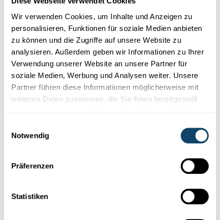
Diese Webseite verwendet Cookies
Wir verwenden Cookies, um Inhalte und Anzeigen zu
personalisieren, Funktionen für soziale Medien anbieten
zu können und die Zugriffe auf unsere Website zu
analysieren. Außerdem geben wir Informationen zu Ihrer
Verwendung unserer Website an unsere Partner für
soziale Medien, Werbung und Analysen weiter. Unsere
Partner führen diese Informationen möglicherweise mit
weiteren Daten zusammen, die Sie ihnen bereitgestellt
haben oder die sie im Rahmen Ihrer Nutzung der Dienste
gesammelt haben.
Einwilligungsauswahl
Notwendig
STÜRME
Was ist ein Hurrikan und wie ensteht er?
Präferenzen
Hurrikan Matthew sorgt gerade für Angst und Schrecken. Wie
entsteht eigentlich ein Hurrikan? Und weshalb hat jeder
Statistiken
Hurrikan einen eigenen Vornamen?
Science Club
,
MNHN