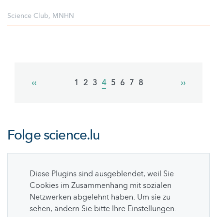
Science Club
,
MNHN
Pagination
Previous
‹‹
Page
1
Page
2
Page
3
Current
4
Page
5
Page
6
Page
7
Page
8
Next
››
page
page
page
Folge
science.lu
Diese Plugins sind ausgeblendet, weil Sie
Cookies im Zusammenhang mit sozialen
Netzwerken abgelehnt haben. Um sie zu
sehen, ändern Sie bitte Ihre Einstellungen.