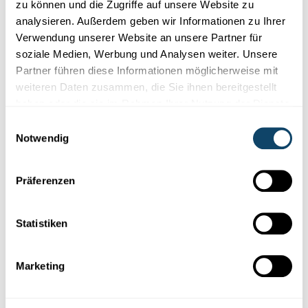
zu können und die Zugriffe auf unsere Website zu
Wissenschaft in der Gesellschaft
analysieren. Außerdem geben wir Informationen zu Ihrer
Verwendung unserer Website an unsere Partner für
soziale Medien, Werbung und Analysen weiter. Unsere
REPRÄSENTATIVE FNR-UMFRAGE
Vertrauen der Bevölkerung in die
Partner führen diese Informationen möglicherweise mit
Wissenschaft weiter gestiegen
weiteren Daten zusammen, die Sie ihnen bereitgestellt
haben oder die sie im Rahmen Ihrer Nutzung der Dienste
Wie bewerten die Luxemburger die Rolle der Wissenschaft in
gesammelt haben.
der
Covid-Pandemie?
Wie hoch ist das Interesse an der
Einwilligungsauswahl
Wissens...
Notwendig
FNR
Präferenzen
Statistiken
Marketing