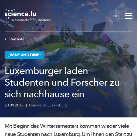
Skip
to
FR
main
content
Startseite
„WINE AND DINE“
Luxemburger laden
Studenten und Forscher zu
sich nachhause ein
20.09.2018
|
Universität Luxemburg
Mit Beginn des
Wintersemesters
kommen wieder viele
neue Studenten nach Luxemburg. Um ihnen den Start zu