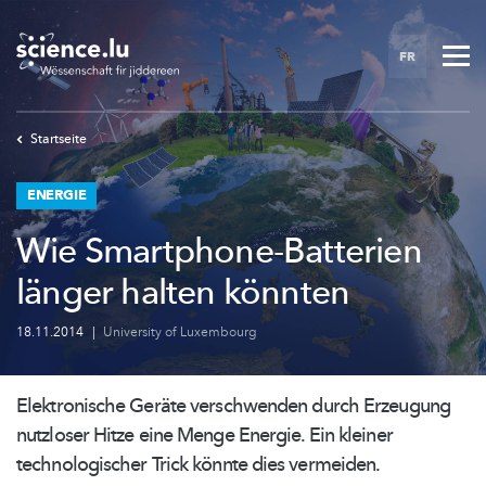
Skip
to
FR
main
content
Startseite
ENERGIE
Wie Smartphone-Batterien
länger halten könnten
18.11.2014
|
University of Luxembourg
Elektronische Geräte verschwenden durch Erzeugung
nutzloser Hitze eine Menge Energie. Ein kleiner
technologischer
Trick könnte dies vermeiden.