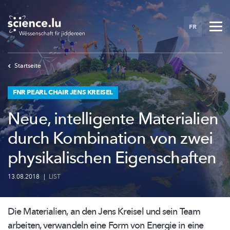
Skip
to
FR
main
content
Startseite
FNR PEARL CHAIR JENS KREISEL
Neue, intelligente Materialien
durch Kombination von zwei
physikalischen Eigenschaften
13.08.2018
|
LIST
Die Materialien, an den Jens Kreisel und sein Team
arbeiten, verwandeln eine Form von Energie in eine