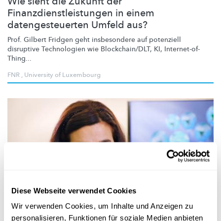
Wie sieht die Zukunft der
Finanzdienstleistungen in einem
datengesteuerten Umfeld aus?
Prof. Gilbert Fridgen geht insbesondere auf potenziell
disruptive Technologien wie
Blockchain/DLT,
KI,
Internet-of-
Thing
...
FNR
,
University of Luxembourg
Diese Webseite verwendet Cookies
Forscher-Portraits
Wir verwenden Cookies, um Inhalte und Anzeigen zu
personalisieren, Funktionen für soziale Medien anbieten