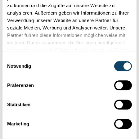
FNR PEARL CHAIR CONCHITA D’AMBROSIO
zu können und die Zugriffe auf unsere Website zu
Ökonomische Ängste in der
analysieren. Außerdem geben wir Informationen zu Ihrer
Schwangerschaft können ähnliche Folgen
Verwendung unserer Website an unsere Partner für
wie Alkohol und Nikotin haben
soziale Medien, Werbung und Analysen weiter. Unsere
Partner führen diese Informationen möglicherweise mit
Ob es mit einer Gesellschaft bergauf oder bergab geht, ist von
dem Wohlergehen jedes Einzelnen abhängig. Dies ergeben St...
weiteren Daten zusammen, die Sie ihnen bereitgestellt
haben oder die sie im Rahmen Ihrer Nutzung der Dienste
FNR
,
University of Luxembourg
gesammelt haben.
Einwilligungsauswahl
Notwendig
Präferenzen
Statistiken
Marketing
Forscher-Portraits