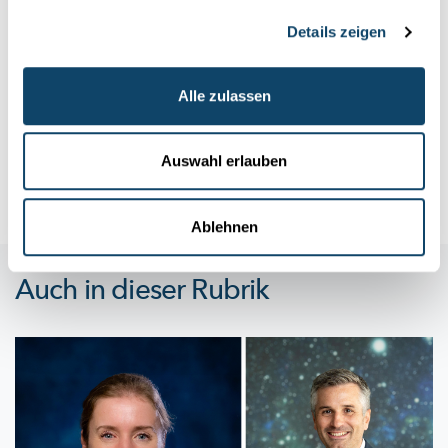
Details zeigen
FNR PEARL CHAIR REJKO KRÜGER
Parkinson früh erkennen und individuell
behandeln
Alle zulassen
Rejko Krüger und sein Team verbinden klinische Therapie und
Diagnose mit
Grundlagenforschung,
um
Parkinson-Patienten
opt...
Auswahl erlauben
FNR
Ablehnen
Auch in dieser Rubrik