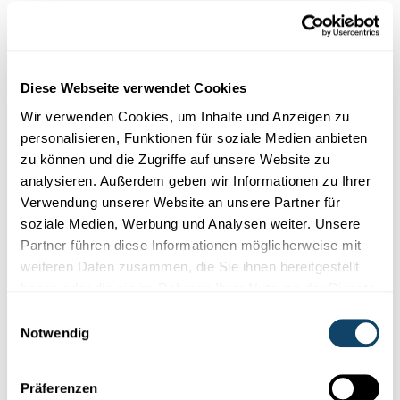
Die Dekarbonisierung der Wirtschaft erfordert
tiefgreifende strukturelle Veränderungen basierend
auf drei Pfeilern:
Diese Webseite verwendet Cookies
Suffizienz:
Verbreitung eines energiearmen Lebensstils
Wir verwenden Cookies, um Inhalte und Anzeigen zu
Energieeffizienz:
Steigerung der Energieeffizienz
personalisieren, Funktionen für soziale Medien anbieten
Erzeugung erneuerbarer Energie:
Dekarbonisierung
zu können und die Zugriffe auf unsere Website zu
der Energieerzeugung und -importe
analysieren. Außerdem geben wir Informationen zu Ihrer
Traditionell konzentriert sich die Klimapolitik auf die
Verwendung unserer Website an unsere Partner für
beiden letztgenannten Bereiche. Sowohl die
soziale Medien, Werbung und Analysen weiter. Unsere
Verbesserung der Energieeffizienz als auch die
Partner führen diese Informationen möglicherweise mit
Erzeugung erneuerbarer Energien beruhen auf
weiteren Daten zusammen, die Sie ihnen bereitgestellt
technologischem Wandel. Dieser kann beispielsweise
haben oder die sie im Rahmen Ihrer Nutzung der Dienste
durch CO
-Steuer, Energieeffizienz-Standards, das
2
gesammelt haben.
Einwilligungsauswahl
Verbot von Subventionen für fossile Energieträger und
Notwendig
durch Investitionen in erneuerbare Energien gefördert
werden. Dies sind notwendige erste Schritte, die jedoch
nicht ausreichen.
Präferenzen