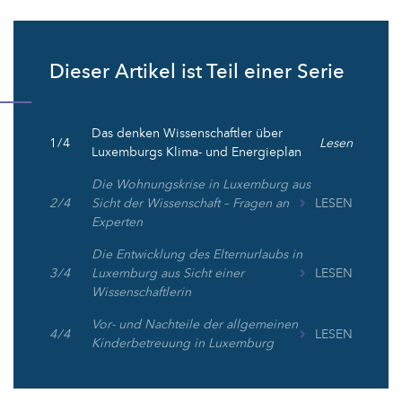
Dieser Artikel ist Teil einer Serie
Das denken Wissenschaftler über
1 / 4
Lesen
Luxemburgs Klima- und Energieplan
Die Wohnungskrise in Luxemburg aus
2 / 4
Sicht der Wissenschaft – Fragen an
LESEN
Experten
Die Entwicklung des Elternurlaubs in
3 / 4
Luxemburg aus Sicht einer
LESEN
Wissenschaftlerin
Vor- und Nachteile der allgemeinen
4 / 4
LESEN
Kinderbetreuung in Luxemburg