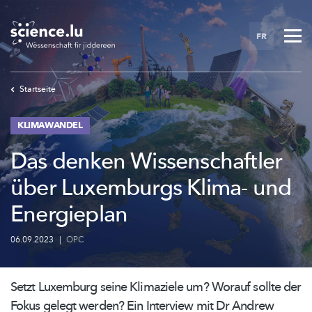
Skip
to
FR
main
content
Startseite
KLIMAWANDEL
Das denken Wissenschaftler
über Luxemburgs Klima- und
Energieplan
06.09.2023
|
OPC
Setzt Luxemburg seine Klimaziele um? Worauf sollte der
Fokus gelegt werden? Ein Interview mit Dr Andrew