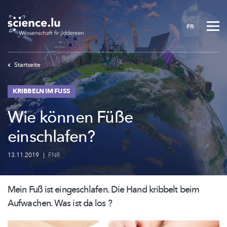
Skip
to
FR
main
content
Startseite
KRIBBELN IM FUSS
Wie können Füße
einschlafen?
13.11.2019
|
FNR
Mein Fuß ist
eingeschlafen.
Die Hand kribbelt beim
Aufwachen. Was ist da los ?