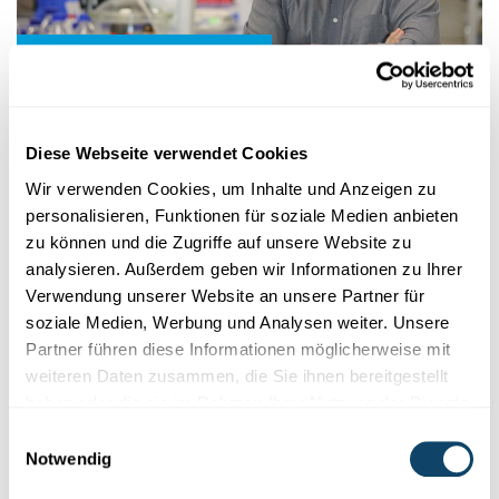
Wissenschaft in der Gesellschaft
WIE WISSENSCHAFT FUNKTIONIERT
Was weiß die Wissenschaft?
Diese Webseite verwendet Cookies
Wissenschaftliche Evidenz in Pandemie-
Wir verwenden Cookies, um Inhalte und Anzeigen zu
Zeiten
personalisieren, Funktionen für soziale Medien anbieten
Masken, Übertragung,
AstraZeneca-Empfehlungen:
zu können und die Zugriffe auf unsere Website zu
Wissenschaftliche
Evidenz
kristallisiert
sich meistens aus einem
analysieren. Außerdem geben wir Informationen zu Ihrer
kontinui...
Verwendung unserer Website an unsere Partner für
University of Luxembourg
,
LCSB
soziale Medien, Werbung und Analysen weiter. Unsere
Partner führen diese Informationen möglicherweise mit
weiteren Daten zusammen, die Sie ihnen bereitgestellt
haben oder die sie im Rahmen Ihrer Nutzung der Dienste
gesammelt haben.
Einwilligungsauswahl
Notwendig