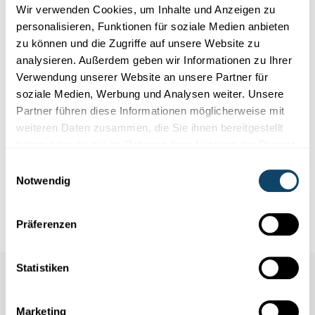
Wir verwenden Cookies, um Inhalte und Anzeigen zu
personalisieren, Funktionen für soziale Medien anbieten
zu können und die Zugriffe auf unsere Website zu
analysieren. Außerdem geben wir Informationen zu Ihrer
Wissenschaftsangebote für Schule und Freizeit
Verwendung unserer Website an unsere Partner für
soziale Medien, Werbung und Analysen weiter. Unsere
HERAUSRAGENDE FÖRDERUNG DER WISSENSCHAFT IN DER
Partner führen diese Informationen möglicherweise mit
ÖFFENTLICHKEIT
weiteren Daten zusammen, die Sie ihnen bereitgestellt
FNR-Awards 2022: Junge Menschen für die
haben oder die sie im Rahmen Ihrer Nutzung der Dienste
Tech-Welt begeistern
gesammelt haben.
Einwilligungsauswahl
Sergio Coronado und sein Team werden für die Luxembourg
Notwendig
Tech School (LTS) mit einem Preis
ausgezeichnet.
FNR
,
LTS
Präferenzen
Statistiken
Auch in dieser Rubrik
Marketing