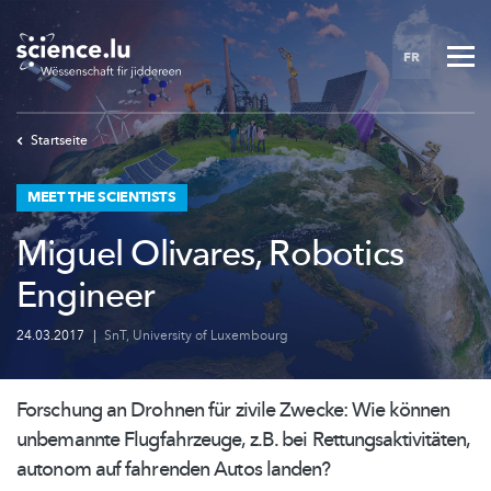
Skip
to
FR
main
content
Startseite
MEET THE SCIENTISTS
Miguel Olivares, Robotics
Engineer
24.03.2017
|
SnT
,
University of Luxembourg
Forschung an Drohnen für zivile Zwecke: Wie können
unbemannte
Flugfahrzeuge,
z.B. bei
Rettungsaktivitäten,
autonom auf fahrenden Autos landen?