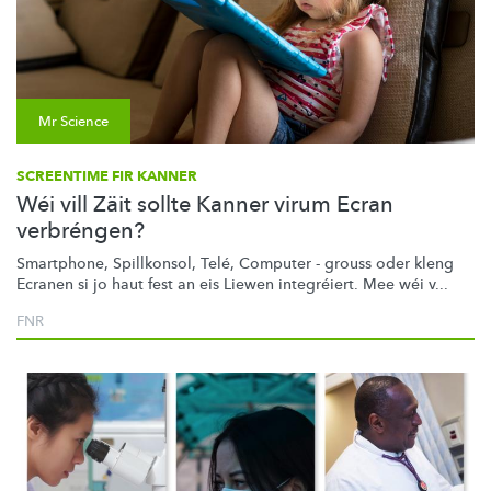
Mr Science
SCREENTIME FIR KANNER
Wéi vill Zäit sollte Kanner virum Ecran
verbréngen?
Smartphone, Spillkonsol, Telé, Computer - grouss oder kleng
Ecranen si jo haut fest an eis Liewen integréiert. Mee wéi v...
FNR