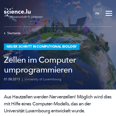
Skip
to
FR
main
content
Startseite
NEUER SCHRITT IN COMPUTIONAL BIOLOGY
Zellen im Computer
umprogrammieren
01.08.2013
|
University of Luxembourg
Aus Hautzellen werden Nervenzellen! Möglich wird dies
mit Hilfe eines
Computer-Modells,
das an der
Universität Luxembourg entwickelt wurde.