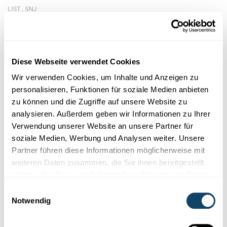
LIST
,
SNJ
Diese Webseite verwendet Cookies
Wir verwenden Cookies, um Inhalte und Anzeigen zu
personalisieren, Funktionen für soziale Medien anbieten
zu können und die Zugriffe auf unsere Website zu
analysieren. Außerdem geben wir Informationen zu Ihrer
Verwendung unserer Website an unsere Partner für
soziale Medien, Werbung und Analysen weiter. Unsere
Forschung in Luxemburg
Partner führen diese Informationen möglicherweise mit
weiteren Daten zusammen, die Sie ihnen bereitgestellt
VORHERSAGE FÜR VOICE OVER IP
haben oder die sie im Rahmen Ihrer Nutzung der Dienste
Wie sich die Internet-Telefonie verbessern
gesammelt haben.
lässt
Einwilligungsauswahl
Notwendig
Internet-Telefonie
ist günstig, scheitert oft aber an der
Serverüberlastung.
Um das zu vermeiden, wurde an der Uni nun
...