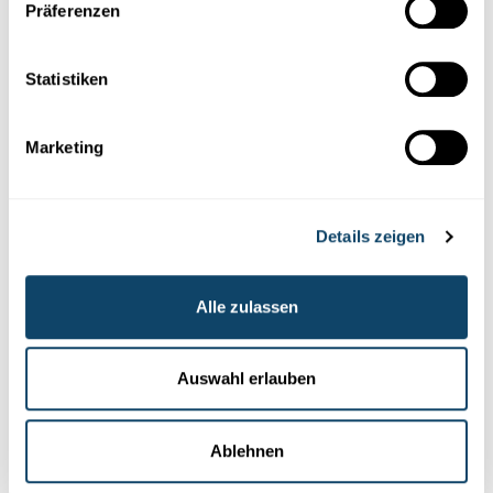
Präferenzen
University of Luxembourg
Statistiken
Marketing
Details zeigen
Alle zulassen
Forschung in Luxemburg
NEUE STANDARDS IN DER BIOINFORMATIK
Auswahl erlauben
Biologische Experimente werden
nachvollziehbar – überall und jederzeit
Ablehnen
Forscher der Uni Luxemburg haben das Werkzeug IMP
entwickelt, mit dem sich die Auswertung biologischer und