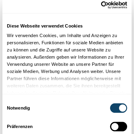
Diese Webseite verwendet Cookies
Wir verwenden Cookies, um Inhalte und Anzeigen zu
personalisieren, Funktionen für soziale Medien anbieten
zu können und die Zugriffe auf unsere Website zu
analysieren. Außerdem geben wir Informationen zu Ihrer
Verwendung unserer Website an unsere Partner für
Forschung in Luxemburg
soziale Medien, Werbung und Analysen weiter. Unsere
Partner führen diese Informationen möglicherweise mit
RAUMPLANUNG UND GESUNDHEIT
weiteren Daten zusammen, die Sie ihnen bereitgestellt
Wie können Städte so gestaltet werden, dass
haben oder die sie im Rahmen Ihrer Nutzung der Dienste
sie Stress reduzieren?
gesammelt haben.
Einwilligungsauswahl
Notwendig
Stadtleben ist attraktiv, kann aber auch an die Nerven gehen.
Die
FragMent-Studie
soll helfen, Städte zu entwerfen, die ...
Liser
Präferenzen