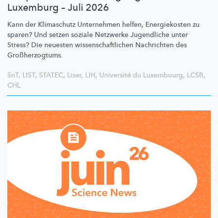
Luxemburg – Juli 2026
Kann der Klimaschutz Unternehmen helfen, Energiekosten zu
sparen? Und setzen soziale Netzwerke Jugendliche unter
Stress? Die neuesten
wissenschaftlichen
Nachrichten des
Großherzogtums.
SnT
,
LIST
,
STATEC
,
Liser
,
LIH
,
Université du Luxembourg
,
LCSB
,
CHL