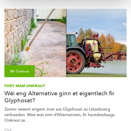
Mr Science
FORT MAM ONKRAUT
Wéi eng Alternative ginn et eigentlech fir
Glyphosat?
Zanter iwwert engem Joer ass Glyphosat zu Lëtzebuerg
verbueden. Mee wat sinn
d’Alternativen,
fir hautdesdaags
Onkraut ze...
FNR