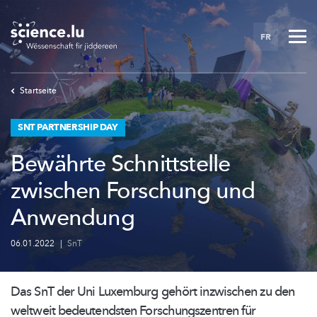
Skip
to
FR
main
content
Startseite
SNT PARTNERSHIP DAY
Bewährte Schnittstelle
zwischen Forschung und
Anwendung
06.01.2022
|
SnT
Das SnT der Uni Luxemburg gehört inzwischen zu den
weltweit bedeutendsten
Forschungszentren
für