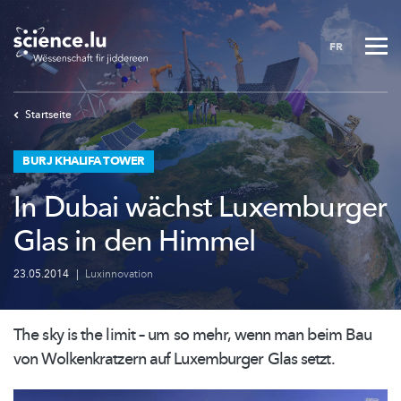
Skip
to
FR
main
content
Startseite
BURJ KHALIFA TOWER
In Dubai wächst Luxemburger
Glas in den Himmel
23.05.2014
|
Luxinnovation
The sky is the limit – um so mehr, wenn man beim Bau
von
Wolkenkratzern
auf Luxemburger Glas setzt.