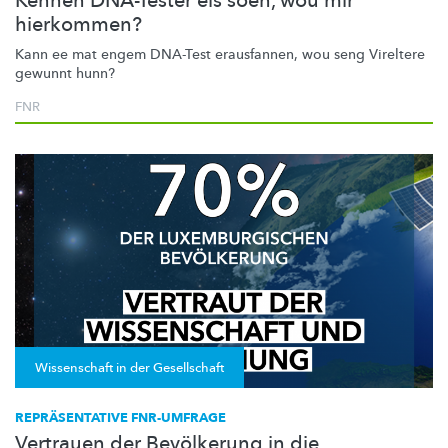
Kënnen DNA-Tester eis soen, wou mir
hierkommen?
Kann ee mat engem DNA-Test erausfannen, wou seng Vireltere
gewunnt hunn?
FNR
Wissenschaft in der Gesellschaft
REPRÄSENTATIVE FNR-UMFRAGE
Vertrauen der Bevölkerung in die