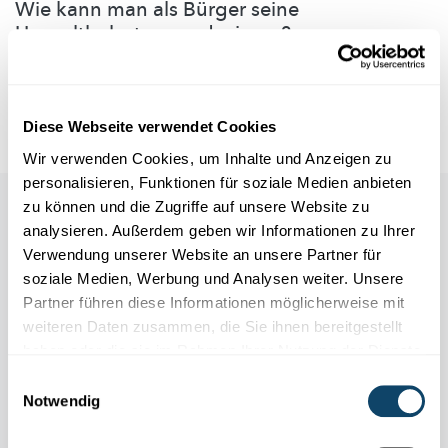
Wie kann man als Bürger seine
Umweltbelastung reduzieren?
Am 17. November 2020 findet die nächste interaktive Konferenz
„So you think you’re green” statt (online). Diese konzentr...
FNR
Diese Webseite verwendet Cookies
Wir verwenden Cookies, um Inhalte und Anzeigen zu
personalisieren, Funktionen für soziale Medien anbieten
zu können und die Zugriffe auf unsere Website zu
Auch in dieser Rubrik
analysieren. Außerdem geben wir Informationen zu Ihrer
Verwendung unserer Website an unsere Partner für
soziale Medien, Werbung und Analysen weiter. Unsere
Partner führen diese Informationen möglicherweise mit
weiteren Daten zusammen, die Sie ihnen bereitgestellt
haben oder die sie im Rahmen Ihrer Nutzung der Dienste
gesammelt haben.
Einwilligungsauswahl
Notwendig