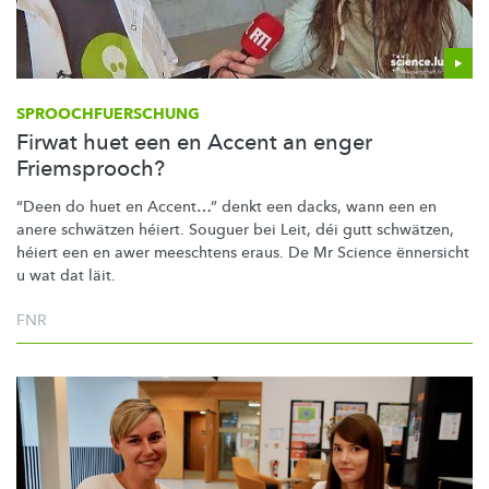
SPROOCHFUERSCHUNG
Firwat huet een en Accent an enger
Friemsprooch?
“Deen do huet en Accent…” denkt een dacks, wann een en
anere schwätzen héiert. Souguer bei Leit, déi gutt schwätzen,
héiert een en awer meeschtens eraus. De Mr Science ënnersicht
u wat dat läit.
FNR