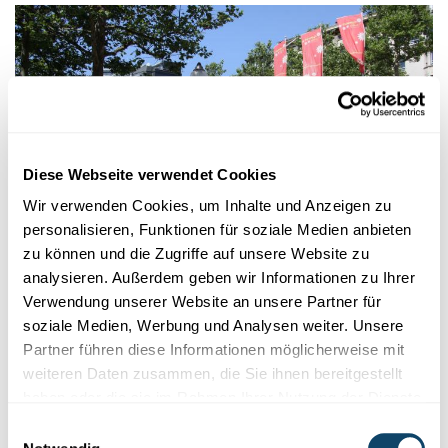
Diese Webseite verwendet Cookies
Wir verwenden Cookies, um Inhalte und Anzeigen zu
personalisieren, Funktionen für soziale Medien anbieten
zu können und die Zugriffe auf unsere Website zu
FORMATIOUNEN OP DER UNI LËTZEBUERG
analysieren. Außerdem geben wir Informationen zu Ihrer
Lëtzebuerger Sprooch a Kultur
Verwendung unserer Website an unsere Partner für
soziale Medien, Werbung und Analysen weiter. Unsere
Loscht déi
lëtzebuergesch
Sprooch a Kultur ze
enséignéieren?
Partner führen diese Informationen möglicherweise mit
D’Universitéit
Lëtzebuerg bitt och dëst Joer erëm zwou
Formatiounen un, fir
d'lëtzebuerger
Sprooch a Kultur ze
weiteren Daten zusammen, die Sie ihnen bereitgestellt
verstoen, ze analyséieren ...
haben oder die sie im Rahmen Ihrer Nutzung der Dienste
gesammelt haben.
Einwilligungsauswahl
University of Luxembourg