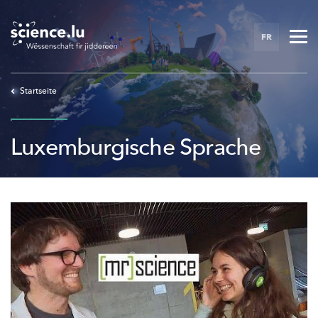
Skip
to
FR
main
content
Startseite
Luxemburgische Sprache