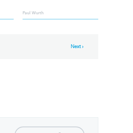
Paul Wurth
Next
Next ›
page