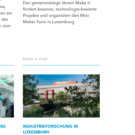
®
Der
gemeinnützige
Verein Make it
me,
fördert kreative,
technologie-basierte
gen
zur
Projekte und organisiert den Mini
 der
Maker Faire in Luxemburg.
n zum
Make it Asbl
UND
INDUSTRIEFORSCHUNG
IN
LUXEMBURG