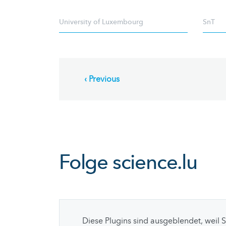
University of Luxembourg
SnT
Pagination
Previous
‹ Previous
page
Folge
science.lu
Diese Plugins sind ausgeblendet, weil 