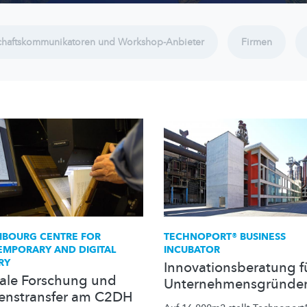
chaftskommunikatoren und Workshop-Anbieter
Firmen
BOURG CENTRE FOR
TECHNOPORT® BUSINESS
MPORARY AND DIGITAL
INCUBATOR
RY
Innovationsberatung f
tale Forschung und
Unternehmensgründe
enstransfer am C2DH