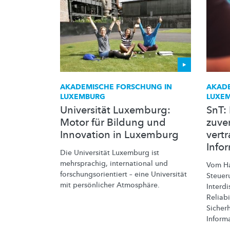
AKADEMISCHE FORSCHUNG IN
AKADE
LUXEMBURG
LUXE
Universität Luxemburg:
SnT: 
Motor für Bildung und
zuve
Innovation in Luxemburg
vert
Info
Die Universität Luxemburg ist
mehrsprachig, international und
Vom Ha
forschungsorientiert
– eine Universität
Steuer
mit persönlicher Atmosphäre.
Interdi
Reliabi
Sicherh
Inform