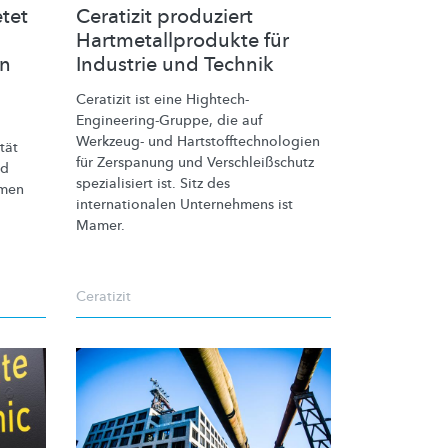
tet
Ceratizit produziert
Hartmetallprodukte für
en
Industrie und Technik
Ceratizit ist eine
Hightech-
Engineering-Gruppe,
die auf
Werkzeug- und
Hartstofftechnologien
tät
für Zerspanung und
Verschleißschutz
nd
spezialisiert ist. Sitz des
emen
internationalen
Unternehmens ist
Mamer.
Ceratizit