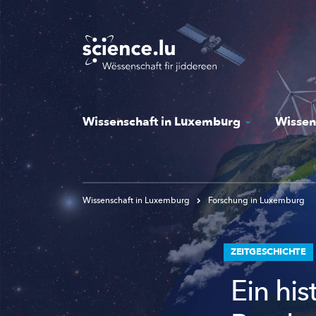
Skip
to
main
content
Wissenschaft in Luxemburg
Wissen
Wissenschaft in Luxemburg
Forschung in Luxemburg
ZEITGESCHICHTE
Ein hi