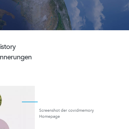
story
rinnerungen
Screenshot der covidmemory
Homepage