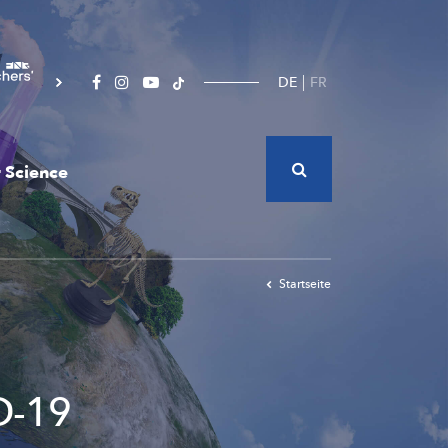
DE
FR
 Science
Startseite
D-19