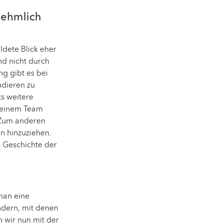
rnehmlich
ildete Blick eher
nd nicht durch
g gibt es bei
ndieren zu
s weitere
 seinem Team
 Zum anderen
en hinzuziehen.
 Geschichte der
man eine
ndern, mit denen
 wir nun mit der