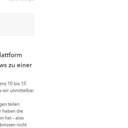
lattform
ws zu einer
ens 10 bis 15
s wir unmittelbar
en teilen
r haben die
en hat – also
bnissen nicht