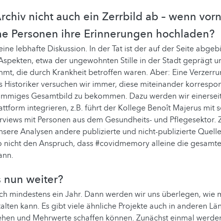
Archiv nicht auch ein Zerrbild ab – wenn vo
ine Personen ihre Erinnerungen hochladen?
ine lebhafte Diskussion. In der Tat ist der auf der Seite abgeb
Aspekten, etwa der ungewohnten Stille in der Stadt geprägt u
t, die durch Krankheit betroffen waren. Aber: Eine Verzerrun
ls Historiker versuchen wir immer, diese miteinander korrespo
stimmiges Gesamtbild zu bekommen. Dazu werden wir einerseit
lattform integrieren, z.B. führt der Kollege Benoît Majerus mit
terviews mit Personen aus dem Gesundheits- und Pflegesektor.
nsere Analysen andere publizierte und nicht-publizierte Quell
o nicht den Anspruch, dass #covidmemory alleine die gesamte
ann.
 nun weiter?
h mindestens ein Jahr. Dann werden wir uns überlegen, wie 
lten kann. Es gibt viele ähnliche Projekte auch in anderen Lä
tehen und Mehrwerte schaffen können. Zunächst einmal werden