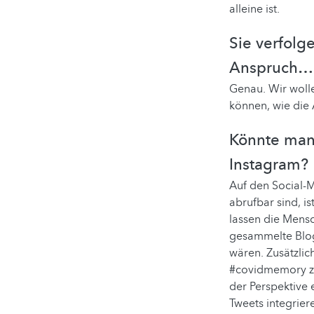
alleine ist.
Sie verfolg
Anspruch…
Genau. Wir wolle
können, wie die 
Könnte man 
Instagram?
Auf den Social-M
abrufbar sind, i
lassen die Mensc
gesammelte Blogs
wären. Zusätzlic
#covidmemory zu
der Perspektive 
Tweets integrier