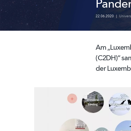
Pandem
22.06.2020
|
Univer
Am „Luxembo
(C2DH)“ sam
der Luxembu