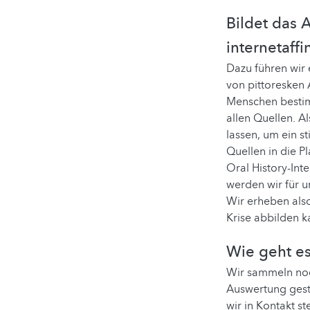
Bildet das 
internetaff
Dazu führen wir e
von pittoresken 
Menschen bestimm
allen Quellen. A
lassen, um ein 
Quellen in die P
Oral History-In
werden wir für u
Wir erheben als
Krise abbilden k
Wie geht es
Wir sammeln noc
Auswertung gesta
wir in Kontakt s