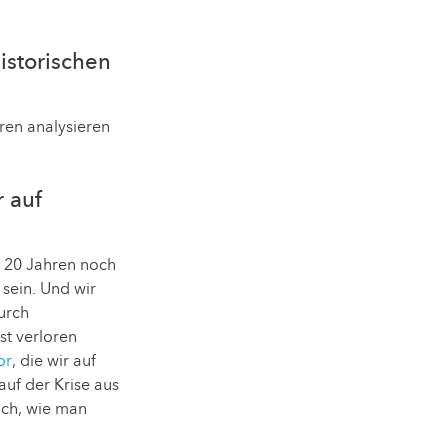
istorischen
ren analysieren
r auf
n 20 Jahren noch
 sein. Und wir
urch
st verloren
or
, die wir auf
uf der Krise aus
uch, wie man