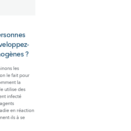
personnes
veloppez-
hogènes ?
inons les
n le fait pour
omment la
 utilise des
nt infecté
 agents
adie en réaction
nent-ils à se