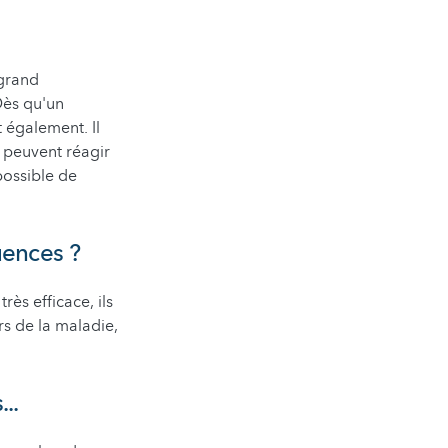
grand
Dès qu'un
 également. Il
 peuvent réagir
possible de
uences ?
ès efficace, ils
rs de la maladie,
..