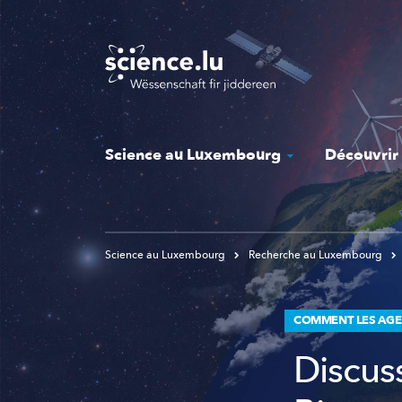
Skip
to
main
content
Science au Luxembourg
Découvrir
Science au Luxembourg
Recherche au Luxembourg
COMMENT LES AGEN
Discuss