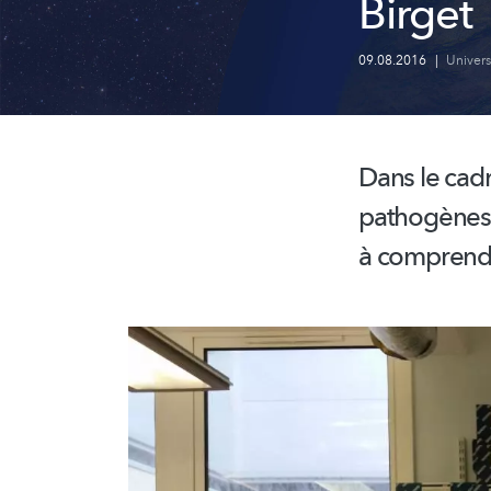
Birget
09.08.2016
|
Univers
Dans le cadr
pathogènes 
à comprendre