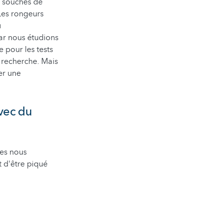
s souches de
Les rongeurs
u
ar nous étudions
 pour les tests
a recherche. Mais
er une
avec du
les nous
t d'être piqué