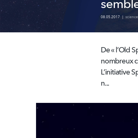
semble
08.05.2017
|
science
De « l’Old 
nombreux ch
L’initiative
Sp
n...