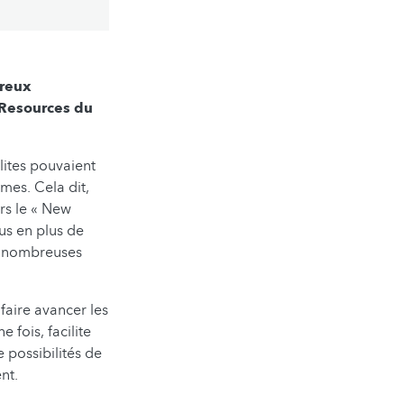
breux
 Resources du
lites pouvaient
mes. Cela dit,
rs le « New
lus en plus de
de nombreuses
faire avancer les
 fois, facilite
de possibilités de
nt.