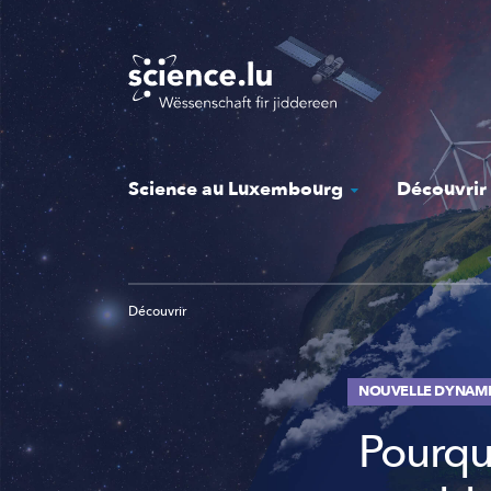
Skip
to
main
content
Science au Luxembourg
Découvrir
Découvrir
NOUVELLE DYNAMI
Pourquo