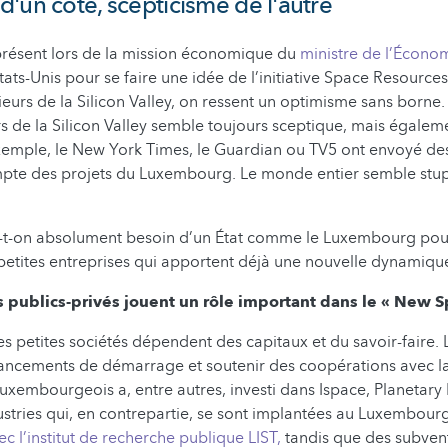
'un côté, scepticisme de l'autre
 présent lors de la mission économique du
ministre de l’Économ
États-Unis pour se faire une idée de l’initiative Space Resources
ieurs de la Silicon Valley, on ressent un optimisme sans borne
de la Silicon Valley semble toujours sceptique, mais égaleme
emple, le New York Times, le Guardian ou TV5 ont envoyé des
pte des projets du Luxembourg. Le monde entier semble stupé
-t-on absolument besoin d’un État comme le Luxembourg pour 
s petites entreprises qui apportent déjà une nouvelle dynamiqu
s publics-privés jouent un rôle important dans le « New S
les petites sociétés dépendent des capitaux et du savoir-faire.
nancements de démarrage et soutenir des coopérations avec l
 luxembourgeois a, entre autres, investi dans Ispace, Planetary
tries qui, en contrepartie, se sont implantées au Luxembour
c l’institut de recherche publique LIST,
tandis que des subven