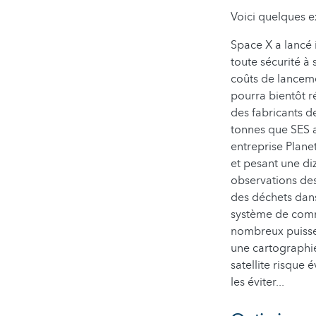
Voici quelques e
Space X a lancé 
toute sécurité à 
coûts de lanceme
pourra bientôt ré
des fabricants d
tonnes que SES a
entreprise Plane
et pesant une diz
observations des
des déchets dans
système de commu
nombreux puissen
une cartographie
satellite risque 
les éviter...