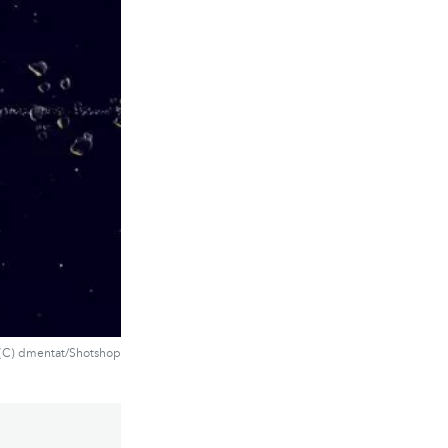
(C) dmentat/Shotshop