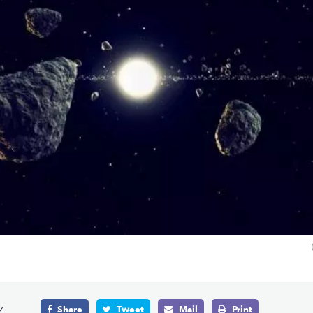
z
Share
Tweet
Mail
Print