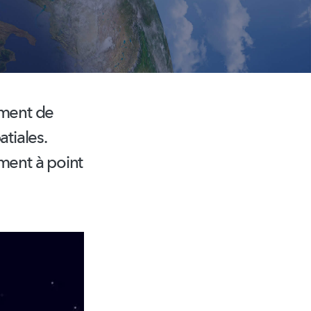
ement de
tiales.
ment à point