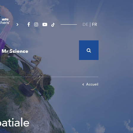
DE
FR
Mr Science
Accueil
atiale