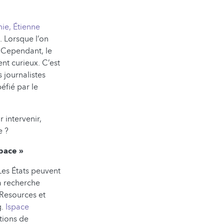
ie, Étienne
. Lorsque l’on
. Cependant, le
nt curieux. C’est
 journalistes
fié par le
intervenir,
e ?
pace »
 Les États peuvent
a recherche
 Resources et
g.
Ispace
tions de