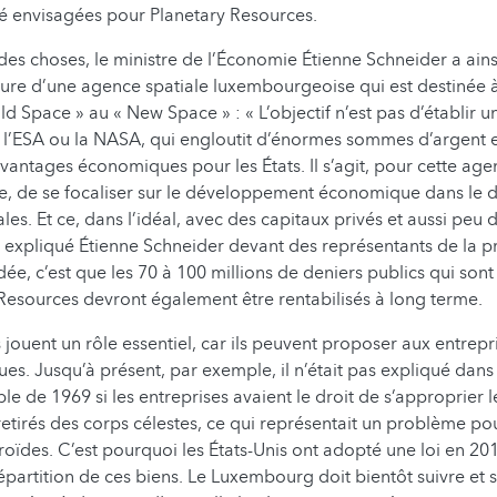
é envisagées pour Planetary Resources.
des choses, le ministre de l’Économie Étienne Schneider a ain
ure d’une agence spatiale luxembourgeoise qui est destinée 
ld Space » au « New Space » : « L’objectif n’est pas d’établir 
l’ESA ou la NASA, qui engloutit d’énormes sommes d’argent e
vantages économiques pour les États. Il s’agit, pour cette age
, de se focaliser sur le développement économique dans le
les. Et ce, dans l’idéal, avec des capitaux privés et aussi peu 
a expliqué Étienne Schneider devant des représentants de la p
’idée, c’est que les 70 à 100 millions de deniers publics qui sont
Resources devront également être rentabilisés à long terme.
s jouent un rôle essentiel, car ils peuvent proposer aux entrepr
ues. Jusqu’à présent, par exemple, il n’était pas expliqué dans l
le de 1969 si les entreprises avaient le droit de s’approprier 
retirés des corps célestes, ce qui représentait un problème pou
roïdes. C’est pourquoi les États-Unis ont adopté une loi en 20
partition de ces biens. Le Luxembourg doit bientôt suivre et se