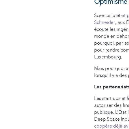
Optimisme d
Science.lu était
Schneider
, aux 
écoute les ingén
monde en dehors 
pourquoi, par ex
pour rendre com
Luxembourg.
Mais pourquoi a
lorsqu’il y a de
Les partenariat
Les start-ups et 
autoriser des fi
publique. L’État
Deep Space Indus
coopère déjà ave