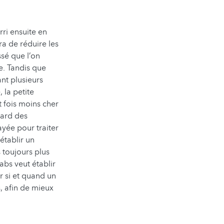
rri ensuite en
ra de réduire les
sé que l’on
e. Tandis que
nt plusieurs
 la petite
t fois moins cher
tard des
yée pour traiter
établir un
 toujours plus
abs veut établir
r si et quand un
s, afin de mieux