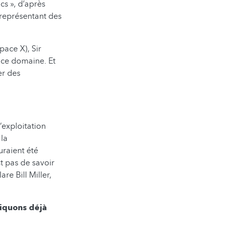
cs », d’après
 représentant des
pace X), Sir
 ce domaine. Et
er des
’exploitation
 la
uraient été
t pas de savoir
are Bill Miller,
liquons déjà