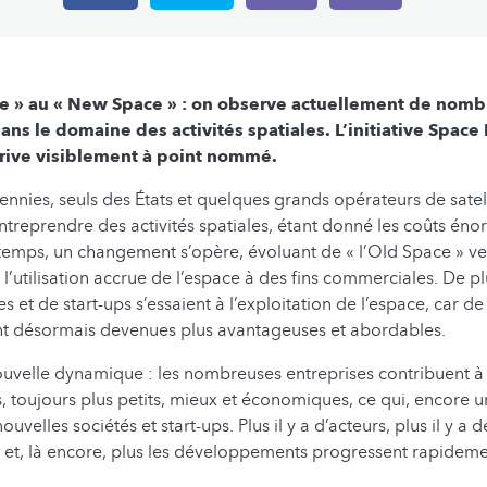
ce » au « New Space » : on observe actuellement de nom
s le domaine des activités spatiales. L’initiative Space
ive visiblement à point nommé.
nnies, seuls des États et quelques grands opérateurs de satel
ntreprendre des activités spatiales, étant donné les coûts énor
emps, un changement s’opère, évoluant de « l’Old Space » ve
 l’utilisation accrue de l’espace à des fins commerciales. De p
es et de start-ups s’essaient à l’exploitation de l’espace, car 
nt désormais devenues plus avantageuses et abordables.
uvelle dynamique : les nombreuses entreprises contribuent à 
toujours plus petits, mieux et économiques, ce qui, encore une
ouvelles sociétés et start-ups. Plus il y a d’acteurs, plus il y a 
es et, là encore, plus les développements progressent rapideme