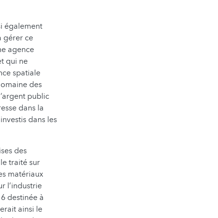
si également
à gérer ce
une agence
t qui ne
nce spatiale
 domaine des
d’argent public
resse dans la
 investis dans les
ises des
e traité sur
les matériaux
r l’industrie
16 destinée à
rait ainsi le