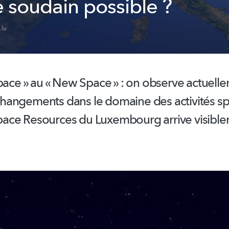
 soudain possible ?
.lu
Space » au « New Space » : on observe actuell
angements dans le domaine des activités spa
ace Resources du Luxembourg arrive visible