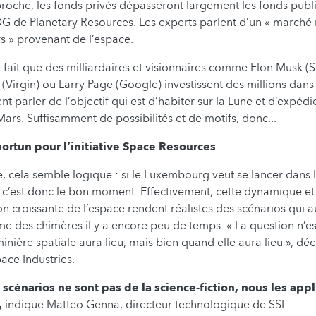
proche, les fonds privés dépasseront largement les fonds publi
DG de Planetary Resources. Les experts parlent d’un « marché
rs » provenant de l’espace.
e fait que des milliardaires et visionnaires comme Elon Musk (S
(Virgin) ou Larry Page (Google) investissent des millions dans
 parler de l’objectif qui est d’habiter sur la Lune et d’expédi
Mars. Suffisamment de possibilités et de motifs, donc...
rtun pour l’initiative Space Resources
, cela semble logique : si le Luxembourg veut se lancer dans l
, c’est donc le bon moment. Effectivement, cette dynamique et
n croissante de l’espace rendent réalistes des scénarios qui a
 des chimères il y a encore peu de temps. « La question n’es
minière spatiale aura lieu, mais bien quand elle aura lieu », décl
ce Industries.
cénarios ne sont pas de la science-fiction, nous les app
,
indique Matteo Genna, directeur technologique de SSL.