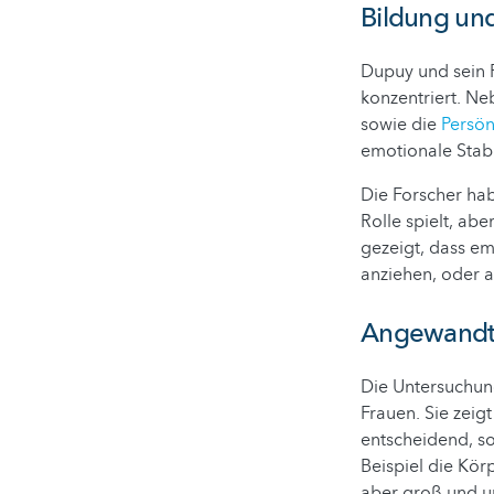
Bildung un
Dupuy und sein P
konzentriert. N
sowie die
Persön
emotionale Stabi
Die Forscher hab
Rolle spielt, ab
gezeigt, dass em
anziehen, oder 
Angewandte
Die Untersuchung
Frauen. Sie zeig
entscheidend, so
Beispiel die Kör
aber groß und un