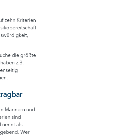
f zehn Kriterien
sikobereitschaft
nswürdigkeit,
suche die größte
 haben z.B.
enseitig
uen.
tragbar
von Männern und
erien sind
 nennt als
aggebend. Wer