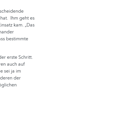
ntscheidende
hat. Ihm geht es
Einsatz kam. „Das
inander
dass bestimmte
r erste Schritt.
ren auch auf
e sei ja im
nderen der
öglichen