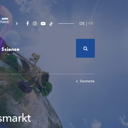
DE
FR
 Science
Startseite
smarkt