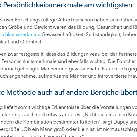
d Persönlichkeitsmerkmale am wichtigsten
ariser Forschungskollege Alfred Galichon haben sich dabei au
eben Größe und Gewicht waren das Bildung, Gesundheit und Ri
lichkeitsmerkmale
Gewissenhaftigkeit, Selbständigkeit, Liebe
lität und Offenheit.
en zwar festgestellt, dass das Bildungsniveau bei der Partner
er Persönlichkeitsmerkmale sind ebenfalls wichtig. Die Forscher
otional gefestigte Männer und gewissenhafte Frauen sich geg
auch angenehme, aufmerksame Männer und introvertierte Fra
 Methode auch auf andere Bereiche über
 liefert somit wichtige Erkenntnisse über die Vorstellungen 
t allerdings auch noch etwas anderes: „Nicht die einzelnen Krit
ndern die Kombination bestimmter Kriterien“, sagt Dupuy und
pergröße. „Ob ein Mann groß oder klein ist, ist nicht ausschl
gebildet ist, der hat wenig Chancen.“