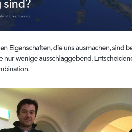
g sind?
sity of Luxembourg
len
Eigenschaften,
die uns ausmachen, sind be
he nur wenige
ausschlaggebend.
Entscheidend i
mbination.