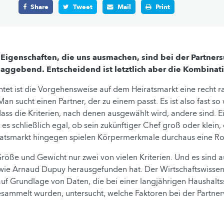
Share
Tweet
Mail
Print
 Eigenschaften, die uns ausmachen, sind bei der Partner
aggebend. Entscheidend ist letztlich aber die Kombinat
tet ist die Vorgehensweise auf dem Heiratsmarkt eine recht r
an sucht einen Partner, der zu einem passt. Es ist also fast so
ss die Kriterien, nach denen ausgewählt wird, andere sind. 
 es schließlich egal, ob sein zukünftiger Chef groß oder klein,
iratsmarkt hingegen spielen Körpermerkmale durchaus eine Rol
Größe und Gewicht nur zwei von vielen Kriterien. Und es sind a
 wie Arnaud Dupuy herausgefunden hat. Der Wirtschaftswissen
f Grundlage von Daten, die bei einer langjährigen Haushalts
sammelt wurden, untersucht, welche Faktoren bei der Partner