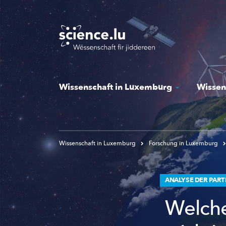
Skip
to
main
content
Wissenschaft in Luxemburg
Wissen
Wissenschaft in Luxemburg
Forschung in Luxemburg
ANALYSE DER PAR
Welche