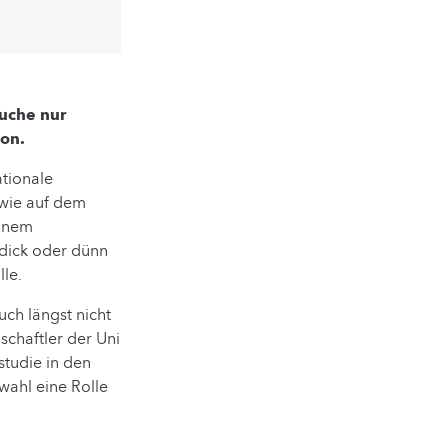
suche nur
ion.
ationale
 wie auf dem
Einem
 dick oder dünn
le.
uch längst nicht
schaftler der Uni
studie in den
wahl eine Rolle