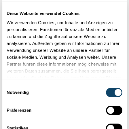
Diese Webseite verwendet Cookies
Wir verwenden Cookies, um Inhalte und Anzeigen zu
personalisieren, Funktionen für soziale Medien anbieten
zu können und die Zugriffe auf unsere Website zu
analysieren. Außerdem geben wir Informationen zu Ihrer
Verwendung unserer Website an unsere Partner für
soziale Medien, Werbung und Analysen weiter. Unsere
Partner führen diese Informationen möglicherweise mit
weiteren Daten zusammen, die Sie ihnen bereitgestellt
haben oder die sie im Rahmen Ihrer Nutzung der Dienste
gesammelt haben.
DAS GESCHLECHT
Einwilligungsauswahl
Über männlich und weiblich entscheidet die
Notwendig
Norm
Das Geschlecht prägt unser Leben von der Geburt bis zum Tod.
Präferenzen
Wir sind entweder Mann oder Frau. Das glauben wir zumindest.
Doch stimmt das wirklich?
Statistiken