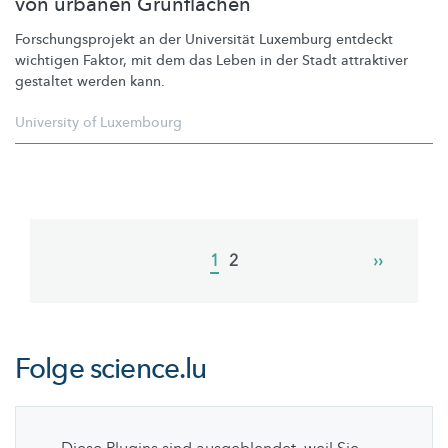
von urbanen Grünflächen
Forschungsprojekt
an der Universität Luxemburg entdeckt
wichtigen Faktor, mit dem das Leben in der Stadt attraktiver
gestaltet werden kann.
University of Luxembourg
Pagination
Current
1
Page
2
Next
››
page
page
Folge
science.lu