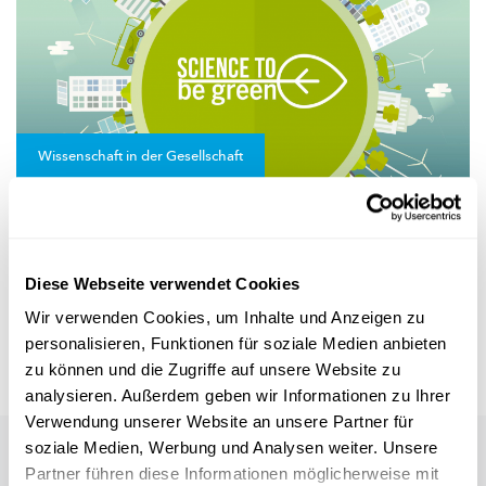
Wissenschaft in der Gesellschaft
INTERAKTIVE KONFERENZ
Wie kann man als Bürger seine
Umweltbelastung reduzieren?
Diese Webseite verwendet Cookies
Am 17. November 2020 findet die nächste interaktive Konferenz
„So you think you’re green” statt (online). Diese konzentr...
Wir verwenden Cookies, um Inhalte und Anzeigen zu
personalisieren, Funktionen für soziale Medien anbieten
FNR
zu können und die Zugriffe auf unsere Website zu
analysieren. Außerdem geben wir Informationen zu Ihrer
Verwendung unserer Website an unsere Partner für
soziale Medien, Werbung und Analysen weiter. Unsere
Auch in dieser Rubrik
Partner führen diese Informationen möglicherweise mit