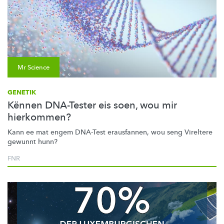
Mr Science
GENETIK
Kënnen DNA-Tester eis soen, wou mir
hierkommen?
Kann ee mat engem DNA-Test erausfannen, wou seng Vireltere
gewunnt hunn?
FNR