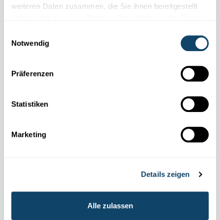
weiteren Daten zusammen, die Sie ihnen bereitgestellt
haben oder die sie im Rahmen Ihrer Nutzung der Dienste
gesammelt haben.
Einwilligungsauswahl
Notwendig
Präferenzen
Statistiken
Marketing
WELTDIABETES-TAG
Volkskrankheit Diabetes – das unterschätzte
Risiko
Details zeigen
Rund 35 000 Menschen in Luxemburg leben mit der
Zuckerkrankheit,
Tendenz stark steigend. Für Betroffene ist
Alle zulassen
Diabetes eine tägliche Belastung, für die Medizin ein
Schlüsselthema
intensiver Forschung.