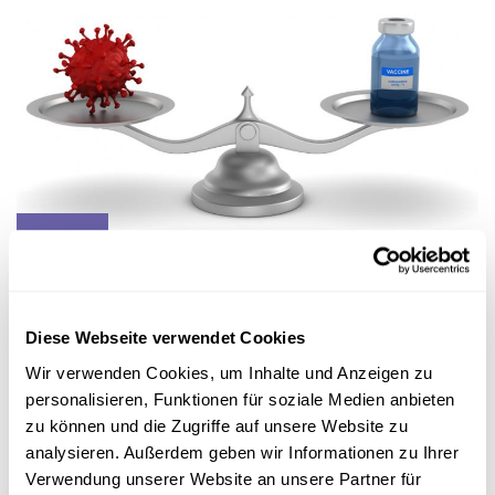
Wissen
IMMUNSCHUTZ VS. VIRUS
Was schützt besser vor Covid-19: Impfung
Diese Webseite verwendet Cookies
oder überstandene Erkrankung? Ein Update
Wir verwenden Cookies, um Inhalte und Anzeigen zu
Die kalte Jahreszeit steht vor der Tür und mit ihr wohl eine
weitere Coronawelle. Dank Impfung, Booster und
personalisieren, Funktionen für soziale Medien anbieten
überstandene...
zu können und die Zugriffe auf unsere Website zu
analysieren. Außerdem geben wir Informationen zu Ihrer
FNR
,
LIH
Verwendung unserer Website an unsere Partner für