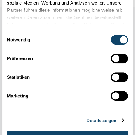
soziale Medien, Werbung und Analysen weiter. Unsere
Partner führen diese Informationen möglicherweise mit
weiteren Daten zusammen, die Sie ihnen bereitgestellt
Auch in dieser Rubrik
haben oder die sie im Rahmen Ihrer Nutzung der Dienste
gesammelt haben.
Einwilligungsauswahl
Notwendig
Präferenzen
Statistiken
Marketing
WELTDIABETES-TAG
Details zeigen
Volkskrankheit Diabetes – das unterschätzte
Risiko