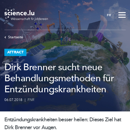
Skip
to
FR
main
content
Startseite
ATTRACT
Dirk Brenner sucht neue
Behandlungsmethoden für
Entzündungskrankheiten
06.07.2018
|
FNR
Entzündungskrankheiten
besser heilen: Dieses Ziel hat
Dirk Brenner vor Augen.