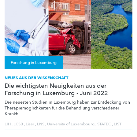
Forschung in Luxemburg
NEUES AUS DER WISSENSCHAFT
Die wichtigsten Neuigkeiten aus der
Forschung in Luxemburg - Juni 2022
Die neuesten Studien in Luxemburg haben zur Entdeckung von
Therapiemöglichkeiten
für die Behandlung verschiedener
Krankh...
LIH
,
LCSB
,
Liser
,
LNS
,
University of Luxembourg
,
STATEC
,
LIST