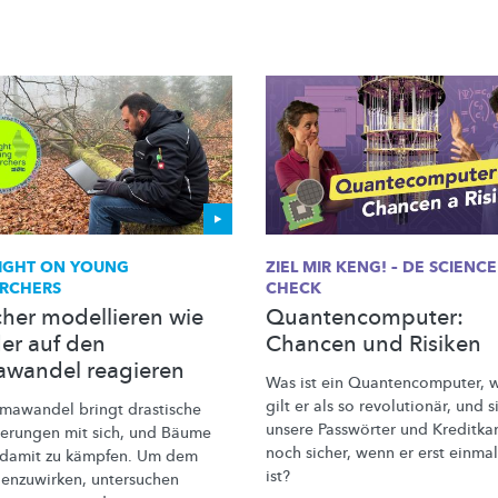
IGHT ON YOUNG
ZIEL MIR KENG! – DE SCIENCE
RCHERS
CHECK
cher modellieren wie
Quantencomputer:
er auf den
Chancen und Risiken
awandel reagieren
Was ist ein
Quantencomputer,
w
gilt er als so
revolutionär,
und s
imawandel bringt drastische
unsere Passwörter und Kreditka
derungen
mit sich, und Bäume
noch sicher, wenn er erst einma
damit zu kämpfen. Um dem
ist?
enzuwirken,
untersuchen