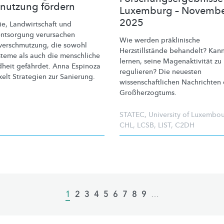
nutzung fördern
Luxemburg – Novemb
2025
ie,
Landwirtschaft
und
entsorgung
verursachen
Wie werden präklinische
erschmutzung,
die sowohl
Herzstillstände
behandelt? Kan
teme als auch die menschliche
lernen, seine
Magenaktivität
zu
heit gefährdet. Anna Espinoza
regulieren? Die neuesten
elt Strategien zur Sanierung.
wissenschaftlichen
Nachrichten 
Großherzogtums.
STATEC
,
University of Luxembo
CHL
,
LCSB
,
LIST
,
C2DH
Current
1
Page
2
Page
3
Page
4
Page
5
Page
6
Page
7
Page
8
Page
9
…
page