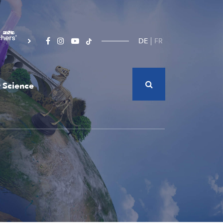
DE
FR
 Science