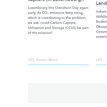
Land
Luxembourg hits Overshoot Day again
Industr
early. As CO₂ emissions keep rising,
Abfall
which is contributing to the problem,
Bodenv
we ask: could Carbon Capture,
Ökosys
Utilisation and Storage (CCUS) be part
Gesund
of the solution?
entwick
LIST
,
Arcelor Mittal
LIST
Pagination