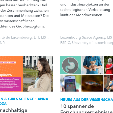
und
Industrieprojekten
an der
gen besser beobachten? Und
technologischen
Vorbereitung
t der Zusammenhang zwischen
künftiger
Mondmissionen.
idantien
und Metastasen? Die
ten
wissenschaftlichen
chten des
Großherzogtums.
sité du Luxembourg
,
LIH
,
LIST
,
Luxembourg Space Agency
,
LIS
FNR
ESRIC
,
University of Luxembour
 & GIRLS SCIENCE : ANNA
NEUES AUS DER WISSENSCHA
OZA
10 spannende
 nachhaltige
Forschungsergebnisse