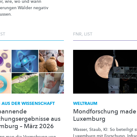
er, wie, wo und wann
derungen
Wälder negativ
ussen.
IST
FNR
,
LIST
 AUS DER WISSENSCHAFT
WELTRAUM
pannende
Mondforschung made 
chungsergebnisse aus
Luxemburg
mburg – März 2026
Wasser, Staub, KI: So beteiligt s
Luxemburg mit Forschung, Infras
nn man die Vermehrung von