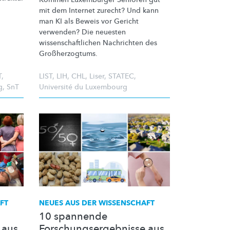
mit dem Internet zurecht? Und kann
man KI als Beweis vor Gericht
verwenden? Die neuesten
wissenschaftlichen
Nachrichten des
Großherzogtums.
T
,
LIST
,
LIH
,
CHL
,
Liser
,
STATEC
,
g
,
SnT
Université du Luxembourg
FT
NEUES AUS DER WISSENSCHAFT
10 spannende
 aus
Forschungsergebnisse aus