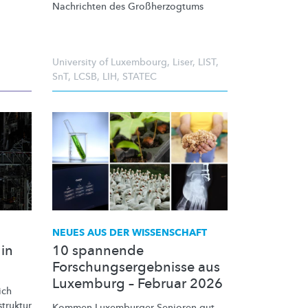
Nachrichten des
Großherzogtums
University of Luxembourg
,
Liser
,
LIST
,
SnT
,
LCSB
,
LIH
,
STATEC
NEUES AUS DER WISSENSCHAFT
in
10 spannende
Forschungsergebnisse aus
Luxemburg – Februar 2026
ich
truktur
Kommen Luxemburger Senioren gut