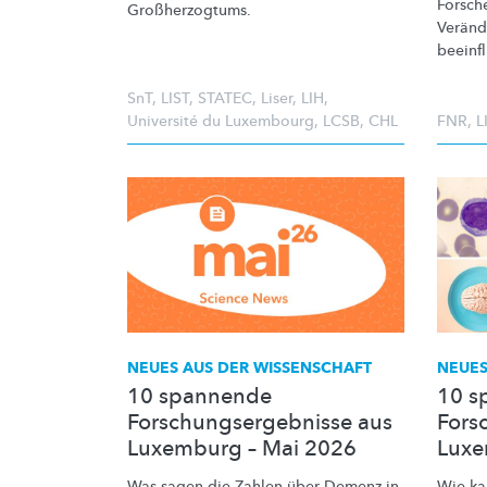
Forsch
Großherzogtums.
Verän
beeinfl
SnT
,
LIST
,
STATEC
,
Liser
,
LIH
,
Université du Luxembourg
,
LCSB
,
CHL
FNR
,
L
NEUES AUS DER WISSENSCHAFT
NEUES
10 spannende
10 s
Forschungsergebnisse aus
Fors
Luxemburg – Mai 2026
Luxe
Was sagen die Zahlen über Demenz in
Wie ka