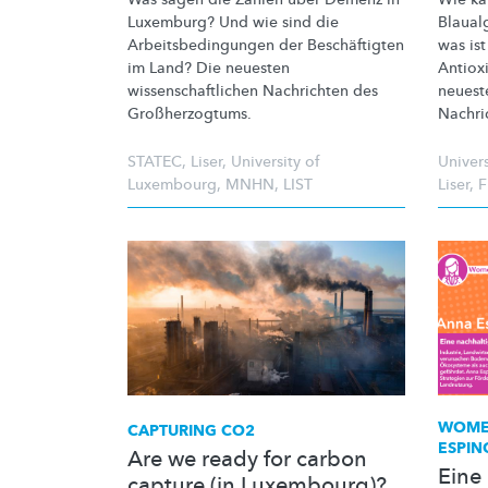
Luxemburg? Und wie sind die
Blaual
Arbeitsbedingungen
der
Beschäftigten
was is
im Land? Die neuesten
Antiox
wissenschaftlichen
Nachrichten des
neues
Großherzogtums.
Nachri
STATEC
,
Liser
,
University of
Univer
Luxembourg
,
MNHN
,
LIST
Liser
,
WOMEN
CAPTURING CO2
ESPIN
Are we ready for carbon
Eine
capture (in Luxembourg)?