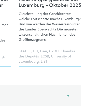
er
Luxemburg – Oktober 2025
Gleichstellung
der Geschlechter:
welche Fortschritte macht Luxemburg?
Und wie werden die
Wasserressourcen
n man
des Landes überwacht? Die neuesten
wissenschaftlichen
Nachrichten des
Großherzogtums.
des
STATEC
,
LIH
,
Liser
,
C2DH
,
Chambre
urg
,
des Députés
,
LCSB
,
University of
Luxembourg
,
LIST
Next
››
page