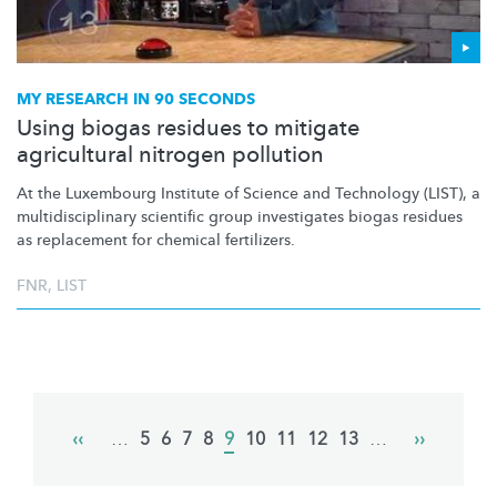
MY RESEARCH IN 90 SECONDS
Using biogas residues to mitigate
agricultural nitrogen pollution
At the Luxembourg Institute of Science and Technology (LIST), a
multidisciplinary
scientific group investigates biogas residues
as replacement for chemical fertilizers.
FNR
,
LIST
Pagination
Previous
‹‹
…
Page
5
Page
6
Page
7
Page
8
Current
9
Page
10
Page
11
Page
12
Page
13
…
Next
››
page
page
page