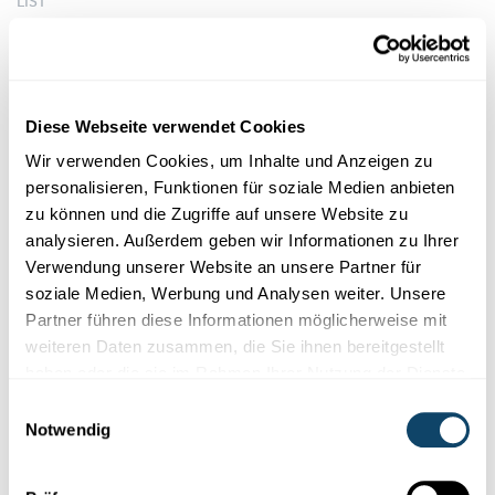
LIST
Diese Webseite verwendet Cookies
Wir verwenden Cookies, um Inhalte und Anzeigen zu
personalisieren, Funktionen für soziale Medien anbieten
zu können und die Zugriffe auf unsere Website zu
analysieren. Außerdem geben wir Informationen zu Ihrer
Verwendung unserer Website an unsere Partner für
soziale Medien, Werbung und Analysen weiter. Unsere
Partner führen diese Informationen möglicherweise mit
weiteren Daten zusammen, die Sie ihnen bereitgestellt
KLIMAWANDEL UND HOCHWASSER
haben oder die sie im Rahmen Ihrer Nutzung der Dienste
Starkregen und Überschwemmungen: Wie
gesammelt haben.
lassen sich die Ausmaße im Vorfeld
Einwilligungsauswahl
Notwendig
abschätzen?
Lokale
Starkregenereignisse
richten großen Schaden an, lassen