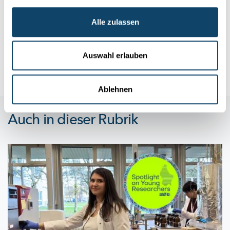
Kann een de Sandkuch an der Sandkëscht
probéieren?
Alle zulassen
Kleng Kanner spille gären an der Sandkëscht. Heiansdo
stiechen se sech dobäi och e bësse Sand an de Mond oder
iessen en...
Auswahl erlauben
FNR
Ablehnen
Auch in dieser Rubrik