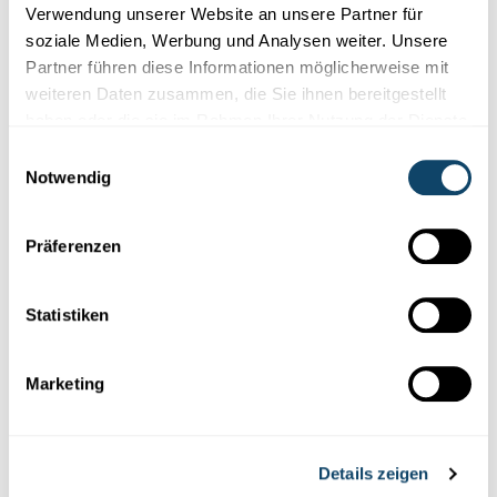
géint de Klimawandel ënnerstëtzen?
Verwendung unserer Website an unsere Partner für
soziale Medien, Werbung und Analysen weiter. Unsere
Mikroorganismen,
wéi Bakterien a Pilzer, am Buedem zersetzen
Partner führen diese Informationen möglicherweise mit
dem Mr Science säi Kalzong bannent 6 Wochen quasi komplett
...
weiteren Daten zusammen, die Sie ihnen bereitgestellt
haben oder die sie im Rahmen Ihrer Nutzung der Dienste
FNR
,
RTL
gesammelt haben.
Einwilligungsauswahl
Notwendig
Präferenzen
Statistiken
Marketing
Mr Science
DRECK A KRANKHEET BEI KLENGE KANNER
Details zeigen