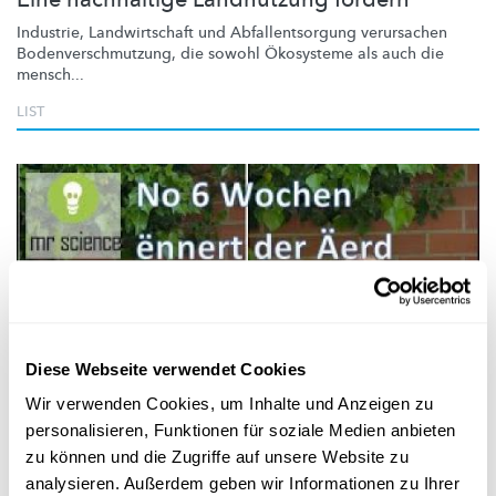
Industrie,
Landwirtschaft
und
Abfallentsorgung
verursachen
Bodenverschmutzung,
die sowohl Ökosysteme als auch die
mensch...
LIST
Diese Webseite verwendet Cookies
Mr Science
Wir verwenden Cookies, um Inhalte und Anzeigen zu
personalisieren, Funktionen für soziale Medien anbieten
MR SCIENCE
zu können und die Zugriffe auf unsere Website zu
Wéi kënnen Buedemdéieren eis am Kampf
analysieren. Außerdem geben wir Informationen zu Ihrer