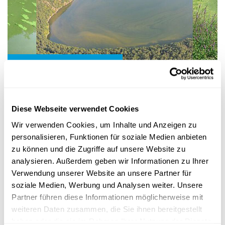
Wissenschaft in der Gesellschaft
BLOOMIN‘ ALGAE APP
So können Bürger helfen, Blaualgen in
Diese Webseite verwendet Cookies
Luxemburgs Gewässern zu überwachen
Wir verwenden Cookies, um Inhalte und Anzeigen zu
Mit der
Smartphone-App
Bloomin‘ Algae kann jeder in
personalisieren, Funktionen für soziale Medien anbieten
Luxemburg
Wissenschaftlern
am LIST helfen,
Cyanobakterien
frühzeitig...
zu können und die Zugriffe auf unsere Website zu
analysieren. Außerdem geben wir Informationen zu Ihrer
LIST
Verwendung unserer Website an unsere Partner für
soziale Medien, Werbung und Analysen weiter. Unsere
Partner führen diese Informationen möglicherweise mit
weiteren Daten zusammen, die Sie ihnen bereitgestellt
haben oder die sie im Rahmen Ihrer Nutzung der Dienste