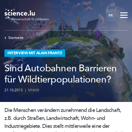
Skip
to
FR
main
content
Startseite
INTERVIEW MIT ALAIN FRANTZ
Sind Autobahnen Barrieren
für Wildtierpopulationen?
21.10.2013
|
MNHN
Die Menschen verändern zunehmend die Landschaft,
z.B. durch Straßen,
Landwirtschaft,
Wohn- und
Industriegebiete.
Dies stellt mittlerweile eine der