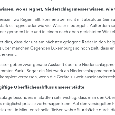
wissen, wo es regnet, Niederschlagsmesser wissen, wie v
ssen, wo Regen fällt, können aber nicht mit absoluter Genau
tark es regnet oder wie viel Wasser niedergeht. Außerdem se
iner geraden Linie und in einem nach oben gerichteten Winkel
et dies, dass der uns am nächsten gelegene Radar in den bel
s über manchen Gegenden Luxemburgs so hoch zielt, dass er 
 erkennt.
sser geben zwar genaue Auskunft über die Niederschlagsmen
immten Punkt. Sogar ein Netzwerk an Niederschlagsmessern 
 komplett verpassen, wenn die Geräte zu weit auseinanderste
giftige Oberflächenabfluss unserer Städte
tzutage besonders in Städten sehr wichtig, dass man den Obe
s möglichst präzise vorhersagen kann: Auf den versiegelten 
sickern; in Minutenschnelle fließen wahre Sturzbäche durch di