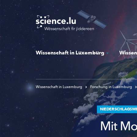
Skip
to
main
content
Wissenschaft in Luxemburg
Wissen
Wissenschaft in Luxemburg
Forschung in Luxemburg
NIEDERSCHLAGSM
Mit Mo