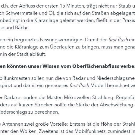
, d.h. der Abfluss der ersten 15 Minuten, trägt nicht nur Staub 
ch Schwermetalle und Öl, die sich auf den Straßen abgelager
bedingt in die Kläranlage geleitet werden, fließt in der Praxis
sse und Bäche.
en ein begrenztes Fassungsvermögen: Damit der
first flush
ei
ne die Kläranlage zum Überlaufen zu bringen, muss man gena
in der Stadt abläuft.
en könnten unser Wissen vom Oberflächenabfluss verbe
obilfunkmasten sollen nun die von Radar und Niederschlagsmes
rgänzt und damit ein genaueres
first flush
-Modell berechnet w
r-Radare senden die Masten Mikrowellen-Strahlung: Regenfal
ders auf kurzen Strecken sollte die Stärke der Abschwächung
iederschlags zu berechnen.
 Antennen zwei große Vorteile: Erstens ist die Höhe der Stra
nter den Wolken. Zweitens ist das Mobilfunknetz, zumindest in