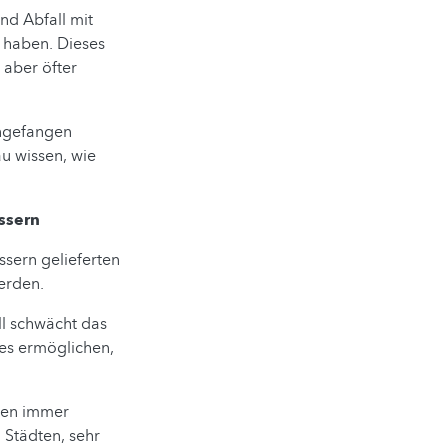
und Abfall mit
t haben. Dieses
 aber öfter
ngefangen
u wissen, wie
ssern
sern gelieferten
erden.
l schwächt das
 es ermöglichen,
hlen immer
 Städten, sehr