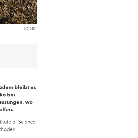
(C) LIST
tzdem bleibt es
ko bei
Messungen, wo
elfen.
itute of Science
ethoden