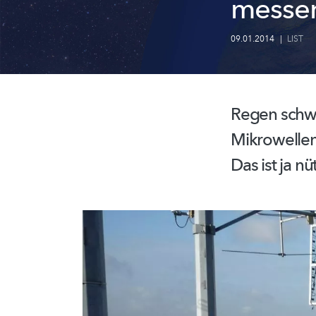
messe
09.01.2014
|
LIST
Regen schw
Mikrowellen
Das ist ja nüt