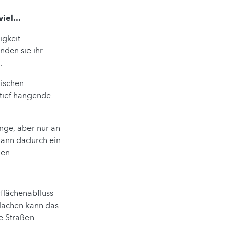
iel...
igkeit
nden sie ihr
.
gischen
tief hängende
ge, aber nur an
kann dadurch ein
hen.
rflächenabfluss
Flächen kann das
e Straßen.