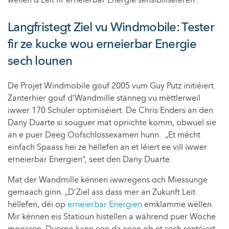
wëllen d’Leit fir erneierbar Energie sensibiliséieren“.
Langfristegt Ziel vu Windmobile: Tester
fir ze kucke wou erneierbar Energie
sech lounen
De Projet Windmobile gouf 2005 vum Guy Putz initiéiert.
Zanterhier gouf d’Wandmille stänneg vu mëttlerweil
iwwer 170 Schüler optimiséiert. De Chris Enders an den
Dany Duarte si souguer mat opriichte komm, obwuel sie
an e puer Deeg Oofschlossexamen hunn. „Et mécht
einfach Spaass hei ze hëllefen an et léiert ee vill iwwer
erneierbar Energien“, seet den Dany Duarte.
Mat der Wandmille kënnen iwwregens och Miessunge
gemaach ginn. „D’Ziel ass dass mer an Zukunft Leit
hëllefen, déi op
erneierbar Energien
emklamme wëllen.
Mir kënnen eis Statioun histellen a während puer Woche