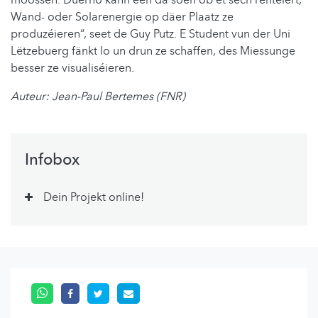
moossen. Duerno kann een da soen ob et sech rentéiert,
Wand- oder Solarenergie op däer Plaatz ze
produzéieren“, seet de Guy Putz. E Student vun der Uni
Lëtzebuerg fänkt lo un drun ze schaffen, des Miessunge
besser ze visualiséieren.
Auteur: Jean-Paul Bertemes (FNR)
Infobox
Dein Projekt online!