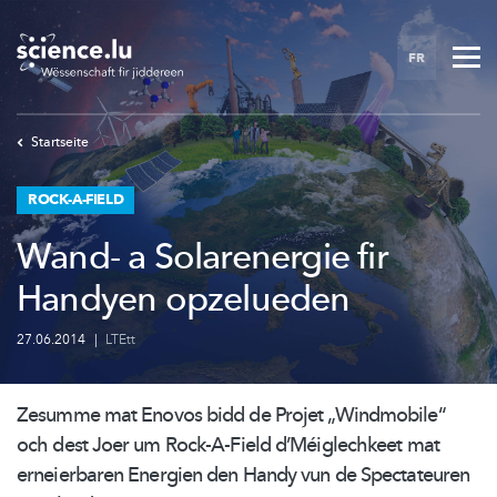
Skip
to
FR
main
content
Startseite
ROCK-A-FIELD
Wand- a Solarenergie fir
Handyen opzelueden
27.06.2014
|
LTEtt
Zesumme mat Enovos bidd de Projet
„Windmobile“
och dest Joer um Rock-A-Field
d’Méiglechkeet
mat
erneierbaren Energien den Handy vun de Spectateuren