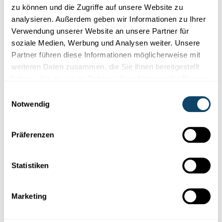
zu können und die Zugriffe auf unsere Website zu
analysieren. Außerdem geben wir Informationen zu Ihrer
Mr Science
Verwendung unserer Website an unsere Partner für
soziale Medien, Werbung und Analysen weiter. Unsere
OVERSHOOT DAY
Partner führen diese Informationen möglicherweise mit
100 % erneierbar Energien zu Lëtzebuerg:
weiteren Daten zusammen, die Sie ihnen bereitgestellt
Wier dat méiglech? A wa jo, wéi séier?
haben oder die sie im Rahmen Ihrer Nutzung der Dienste
Momentan ginn zu Lëtzebuerg deenen aktuellen Zuelen no 9 %
gesammelt haben.
Einwilligungsauswahl
vum Stroum aus erneierbaren Energië produzéiert. Wier et
Notwendig
méig...
FNR
Präferenzen
Statistiken
Marketing