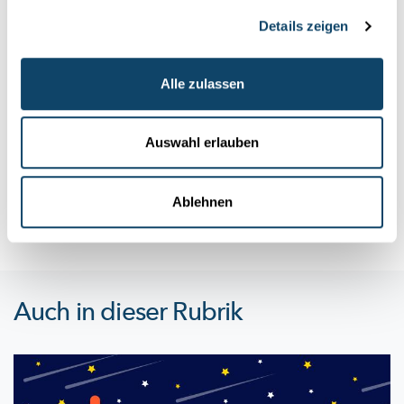
Details zeigen
Wissenschaft in der Gesellschaft
Alle zulassen
WAS IST BESSER FÜR DAS KLIMA?
Elektroantrieb vs. Verbrennungsmotor
Auswahl erlauben
Elektrofahrzeuge
stoßen zwar bei der Fahrt kein CO2 aus,
verbrauchen in der Herstellung aber weitaus mehr Energie als
ei...
Ablehnen
LIST
Auch in dieser Rubrik