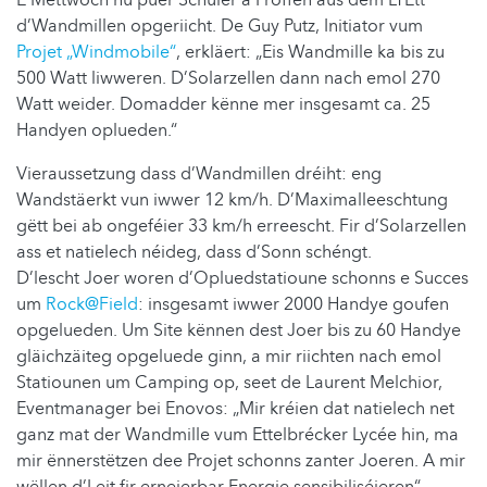
E Mëttwoch hu puer Schüler a Proffen aus dem LTEtt
d’Wandmillen opgeriicht. De Guy Putz, Initiator vum
Projet „Windmobile“
, erkläert: „Eis Wandmille ka bis zu
500 Watt liwweren. D’Solarzellen dann nach emol 270
Watt weider. Domadder kënne mer insgesamt ca. 25
Handyen oplueden.“
Vieraussetzung dass d’Wandmillen dréiht: eng
Wandstäerkt vun iwwer 12 km/h. D’Maximalleeschtung
gëtt bei ab ongeféier 33 km/h erreescht. Fir d’Solarzellen
ass et natielech néideg, dass d’Sonn schéngt.
D’lescht Joer woren d’Opluedstatioune schonns e Succes
um
Rock@Field
: insgesamt iwwer 2000 Handye goufen
opgelueden. Um Site kënnen dest Joer bis zu 60 Handye
gläichzäiteg opgeluede ginn, a mir riichten nach emol
Statiounen um Camping op, seet de Laurent Melchior,
Eventmanager bei Enovos: „Mir kréien dat natielech net
ganz mat der Wandmille vum Ettelbrécker Lycée hin, ma
mir ënnerstëtzen dee Projet schonns zanter Joeren. A mir