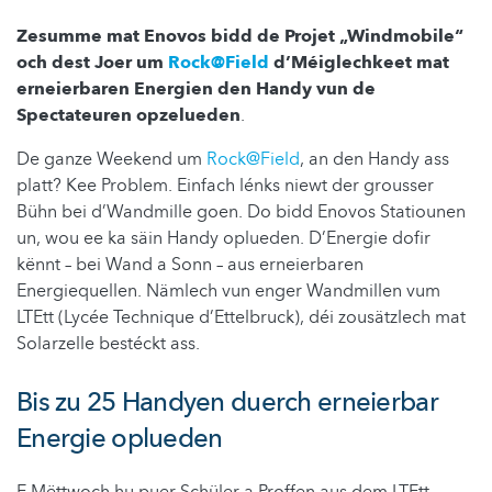
Zesumme mat Enovos bidd de Projet „Windmobile“
och dest Joer um
Rock@Field
d’Méiglechkeet mat
erneierbaren Energien den Handy vun de
Spectateuren opzelueden
.
De ganze Weekend um
Rock@Field
, an den Handy ass
platt? Kee Problem. Einfach lénks niewt der grousser
Bühn bei d’Wandmille goen. Do bidd Enovos Statiounen
un, wou ee ka säin Handy oplueden. D’Energie dofir
kënnt – bei Wand a Sonn – aus erneierbaren
Energiequellen. Nämlech vun enger Wandmillen vum
LTEtt (Lycée Technique d’Ettelbruck), déi zousätzlech mat
Solarzelle bestéckt ass.
Bis zu 25 Handyen duerch erneierbar
Energie oplueden