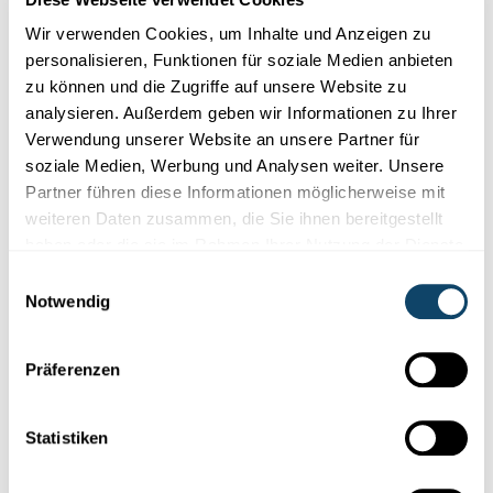
Wir verwenden Cookies, um Inhalte und Anzeigen zu
personalisieren, Funktionen für soziale Medien anbieten
zu können und die Zugriffe auf unsere Website zu
Forschung in Luxemburg
analysieren. Außerdem geben wir Informationen zu Ihrer
Verwendung unserer Website an unsere Partner für
KÜNSTLICHE INTELLIGENZ
soziale Medien, Werbung und Analysen weiter. Unsere
CoLive Voice: Schwere Krankheiten an der
Partner führen diese Informationen möglicherweise mit
Stimme erkennen
weiteren Daten zusammen, die Sie ihnen bereitgestellt
haben oder die sie im Rahmen Ihrer Nutzung der Dienste
In einer bislang einmaligen digitalen
Gesundheitsstudie
dieser
Art will das LIH mit Hilfe von Stimmproben vokale Biomark...
gesammelt haben.
Einwilligungsauswahl
Notwendig
LIH
Präferenzen
Statistiken