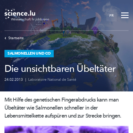
Skip
to
FR
main
content
Startseite
SALMONELLEN UND CO
Die unsichtbaren Übeltäter
24.02.2013
|
Laboratoire National de Santé
Mit Hilfe des genetischen
Fingerabdrucks
kann man
Übeltäter wie Salmonellen schneller in der
Lebensmittelkette
aufspüren und zur Strecke bringen.