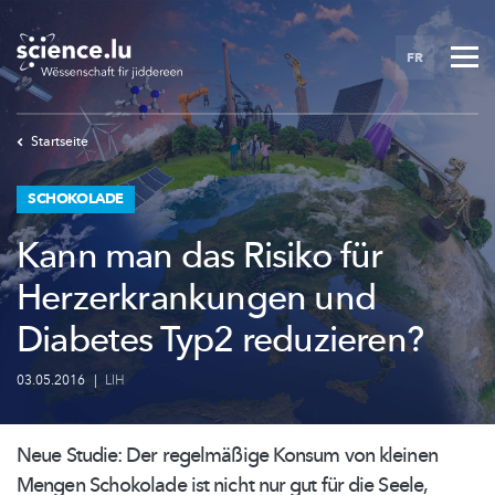
Skip
to
FR
main
content
Startseite
SCHOKOLADE
Kann man das Risiko für
Herzerkrankungen und
Diabetes Typ2 reduzieren?
03.05.2016
|
LIH
Neue Studie: Der regelmäßige Konsum von kleinen
Mengen Schokolade ist nicht nur gut für die Seele,