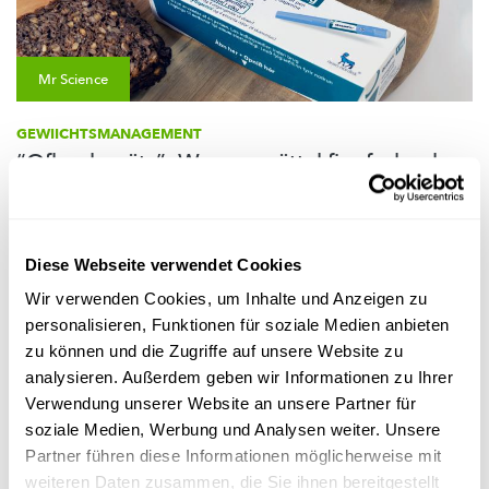
Mr Science
GEWIICHTSMANAGEMENT
“Ofhuelsprëtz”: Wonnermëttel fir ofzehuelen
oder Risiko fir d’Gesondheet?
E Medikament wat eigentlech fir Typ-2 Diabetiker entwéckelt
gouf, gëtt ëmmer méi als Mëttel benotzt fir ofzehuelen. Mee ...
Diese Webseite verwendet Cookies
FNR
Wir verwenden Cookies, um Inhalte und Anzeigen zu
personalisieren, Funktionen für soziale Medien anbieten
zu können und die Zugriffe auf unsere Website zu
analysieren. Außerdem geben wir Informationen zu Ihrer
Verwendung unserer Website an unsere Partner für
soziale Medien, Werbung und Analysen weiter. Unsere
Partner führen diese Informationen möglicherweise mit
weiteren Daten zusammen, die Sie ihnen bereitgestellt