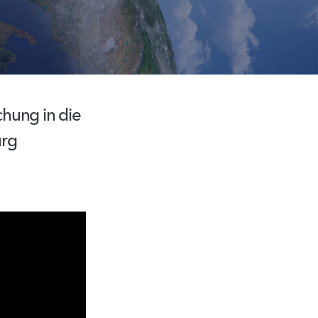
chung in die
urg