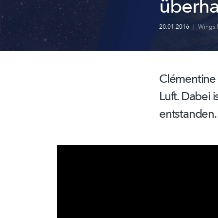
überh
20.01.2016
|
Wings f
Clémentine 
Luft. Dabei
entstanden.