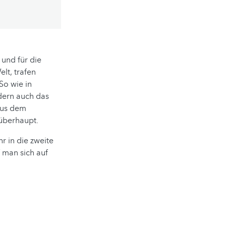
und für die
lt, trafen
So wie in
dern auch das
aus dem
 überhaupt.
r in die zweite
 man sich auf