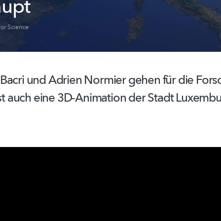
aupt
or Science
Bacri und Adrien Normier gehen für die Fors
 ist auch eine 3D-Animation der Stadt Luxemb