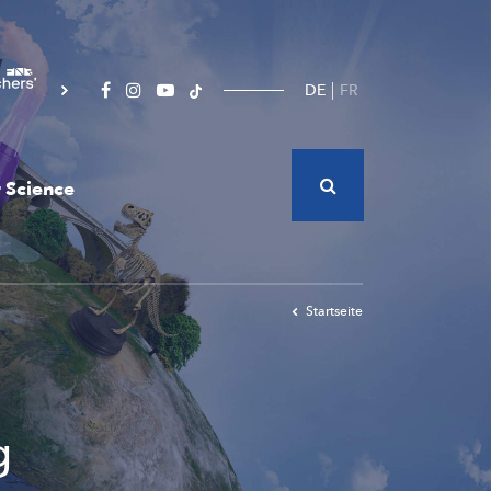
DE
FR
 Science
Startseite
g