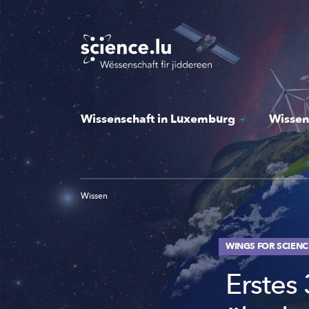
Skip
to
main
content
Wissenschaft in Luxemburg
Wissen
Wissen
WINGS FOR SCIENC
Erstes