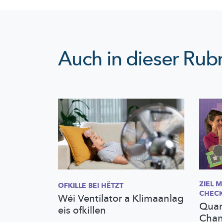
Auch in dieser Rubr
ZIEL 
OFKILLE BEI HËTZT
CHEC
Wéi Ventilator a Klimaanlag
Quan
eis ofkillen
Chan