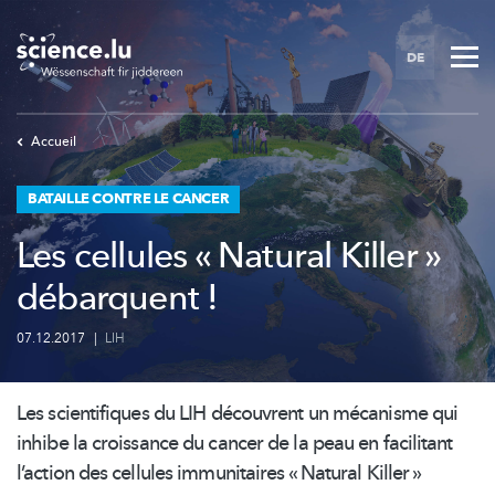
Skip
to
DE
main
content
Accueil
BATAILLE CONTRE LE CANCER
Les cellules « Natural Killer »
débarquent !
07.12.2017
|
LIH
Les scientifiques du LIH découvrent un mécanisme qui
inhibe la croissance du cancer de la peau en facilitant
l’action des cellules immunitaires « Natural Killer »