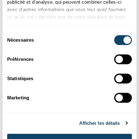
publicité et d'analyse, qui peuvent combiner celles-ci
avec d'autres informations que vous leur avez fournies
KREBS
IMMUNSYSTEM
ZELLEN
ou qu'ils ont collectées lors de votre utilisation de leurs
services.
Sélection
Nécessaires
du
consentement
Préférences
Statistiques
Recherche au Luxembourg
Marketing
NOUVEAUTÉS EN SCIENCE
L’essentiel de l’actualité de la recherche au
Luxembourg - juin 2022
Afficher les détails
Les dernières études au Luxembourg ont permis la découverte