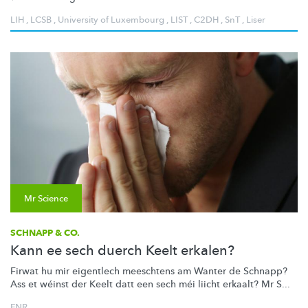
LIH
,
LCSB
,
University of Luxembourg
,
LIST
,
C2DH
,
SnT
,
Liser
Mr Science
SCHNAPP & CO.
Kann ee sech duerch Keelt erkalen?
Firwat hu mir eigentlech meeschtens am Wanter de Schnapp?
Ass et wéinst der Keelt datt een sech méi liicht erkaalt? Mr S...
FNR