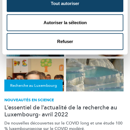
de candidats
thérapeutiques
pour le traitement de plusieurs ...
Tout autoriser
LIH
,
LCSB
,
Liser
,
LNS
,
University of Luxembourg
,
STATEC
,
LIST
Autoriser la sélection
Refuser
Recherche au Luxembourg
NOUVEAUTÉS EN SCIENCE
L’essentiel de l’actualité de la recherche au
Luxembourg- avril 2022
De nouvelles découvertes sur le COVID long et une étude 100
%
luxembourgeoise
sur le COVID modéré.