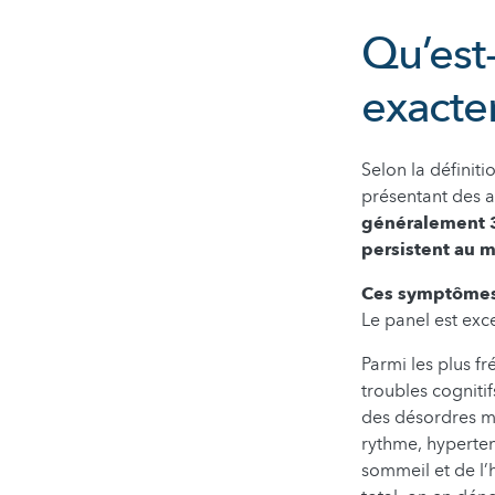
Qu’est-
exacte
Selon la définit
présentant des 
généralement 3
persistent au 
Ces symptômes 
Le panel est exce
Parmi les plus fré
troubles cogniti
des désordres mé
rythme, hyperten
sommeil et de l’