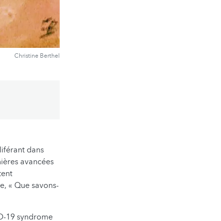
Christine Berthel
liférant dans
nières avancées
tent
le, « Que savons-
ID-19 syndrome