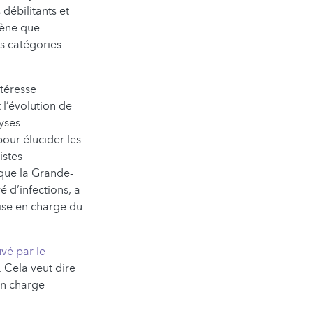
débilitants et
mène que
es catégories
ntéresse
l’évolution de
yses
our élucider les
istes
 que la Grande-
 d’infections, a
rise en charge du
vé par le
. Cela veut dire
en charge