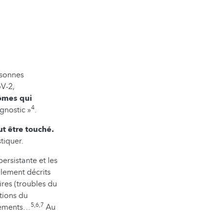
rsonnes
V-2,
ômes qui
4
gnostic »
.
t être touché.
tiquer.
persistante et les
alement décrits
res (troubles du
tions du
5,6,7
llements…
Au