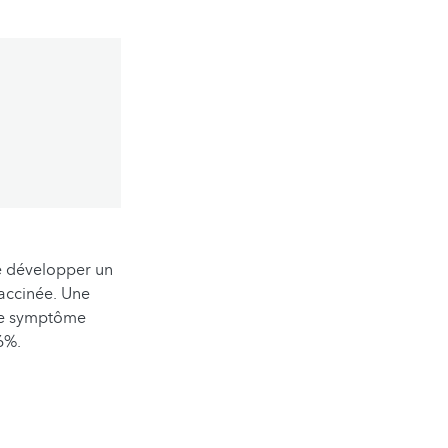
e développer un
vaccinée. Une
 le symptôme
6%.