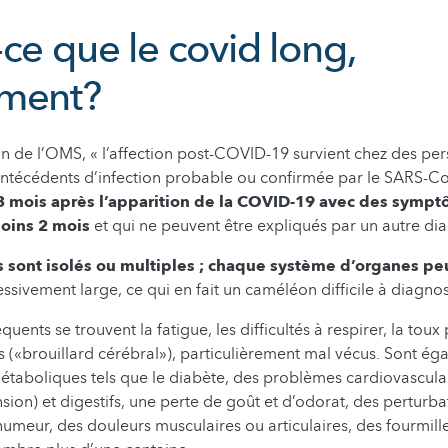
ce que le covid long,
ment?
ion de l’OMS, « l’affection post-COVID-19 survient chez des pe
antécédents d’infection probable ou confirmée par le SARS-Co
 mois après l’apparition de la COVID-19 avec des sympt
moins 2 mois
et qui ne peuvent être expliqués par un autre dia
sont isolés ou multiples ; chaque système d’organes peu
ssivement large, ce qui en fait un caméléon difficile à diagnos
quents se trouvent la fatigue, les difficultés à respirer, la toux 
fs («brouillard cérébral»), particulièrement mal vécus. Sont ég
taboliques tels que le diabète, des problèmes cardiovasculai
sion) et digestifs, une perte de goût et d’odorat, des perturba
humeur, des douleurs musculaires ou articulaires, des fourmi