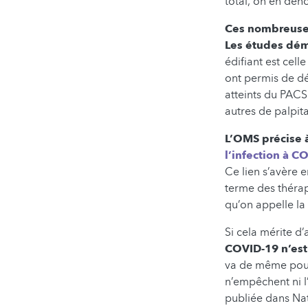
total, on en dén
Ces nombreuses
Les études dém
édifiant est cell
ont permis de dév
atteints du PACS 
autres de palpit
L’OMS précise à
l’infection à C
Ce lien s’avère e
terme des thérap
qu’on appelle la
Si cela mérite d’
COVID-19 n’est
va de même pour 
n’empêchent ni l
publiée dans Na