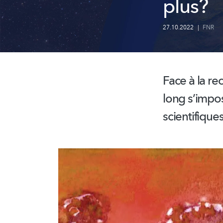
plus?
27.10.2022
|
FNR
Face à la r
long s’impo
scientifique