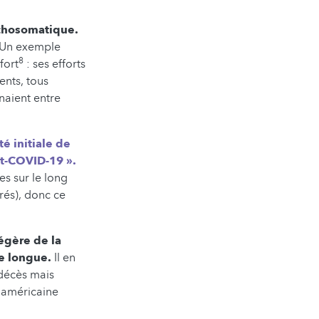
chosomatique.
Un exemple
8
fort
: ses efforts
ents, tous
gnaient entre
té initiale de
st-COVID-19 ».
es sur le long
rés), donc ce
égère de la
e longue.
Il en
 décès mais
e américaine