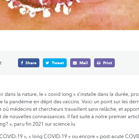
z
Share
Tweet
Mail
Print
r dans la nature, le « covid long » s’installe dans la durée, pro
e la pandémie en dépit des vaccins. Voici un point sur les der
où médecins et chercheurs travaillent sans relâche, et appor
de nouvelles connaissances. Il fait suite à notre premier artic
g? », paru fin 2021 sur science.lu.
t-COVID-19 », « long COVID-19 » ou encore « post-acute COV