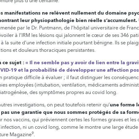
ombre plus d’une centaine.
 manifestations ne relèvent nullement du domaine psy
ontrant leur physiopathologie bien réelle s’accumulent.
e menée par le Dr. Puntmann, de l’hôpital universitaire de Franc
oiler à l’IRM les lésions qui jalonnent le cœur de ses 346 pati
à la suite d’une infection initiale pourtant bénigne. Ils se plai
ations et douleurs thoraciques persistantes.
 ce sujet :
« Il ne semble pas y avoir de lien entre la gravi
OVID-19 et la probabilité de développer une affection po
n pratique difficile à évaluer ; il faut distinguer les conséquenc
ies employées (intubation, ventilation, médicaments administ
 iatrogénèse, des symptômes propres au covid long.
autres investigations, on peut toutefois retenir qu’
une forme l
 pas une garantie que nous sommes protégés de sa form
nos vaccins, qui préviennent certes les formes graves et les
’infection, ni un covid long, comme le montre une large étud
9
ture Magazine
.