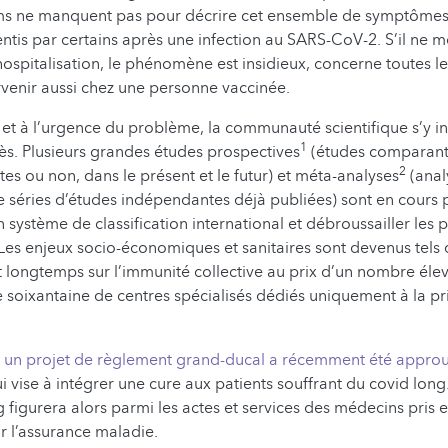
oms ne manquent pas pour décrire cet ensemble de symptômes 
sentis par certains après une infection au SARS-CoV-2. S’il ne 
ospitalisation, le phénomène est insidieux, concerne toutes l
rvenir aussi chez une personne vaccinée.
 et à l’urgence du problème, la communauté scientifique s’y i
1
s. Plusieurs grandes études prospectives
(études comparant 
2
tes ou non, dans le présent et le futur) et méta-analyses
(anal
 séries d’études indépendantes déjà publiées) sont en cours p
n système de classification international et débroussailler les p
Les enjeux socio-économiques et sanitaires sont devenus tels
 longtemps sur l’immunité collective au prix d’un nombre élevé
ne soixantaine de centres spécialisés dédiés uniquement à la p
,
un projet de règlement grand-ducal a récemment été approu
i vise à intégrer une cure aux patients souffrant du covid long
g figurera alors parmi les actes et services des médecins pris 
ar l’assurance maladie.