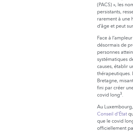
(PACS) », les n
persistants, res
rarement à une h
d’âge et peut su
Face à l’ampleur
désormais de prè
personnes attein
systématiques de
causes, établir u
thérapeutiques. 
Bretagne, misant
fini par créer u
3
covid long
.
Au Luxembourg
Conseil d’État
qu
que le covid lon
officiellement p